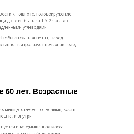
вести к тошноте, головокружению,
щи должен быть за 1,5-2 часа до
едленными углеводами.
 Чтобы снизить аппетит, перед
ктивно нейтрализует вечерний голод
 50 лет. Возрастные
 то: мышцы становятся вялыми, кости
ешне, и внутри:
твуется иначе;мышечная масса
ктивности мало, образ жизни