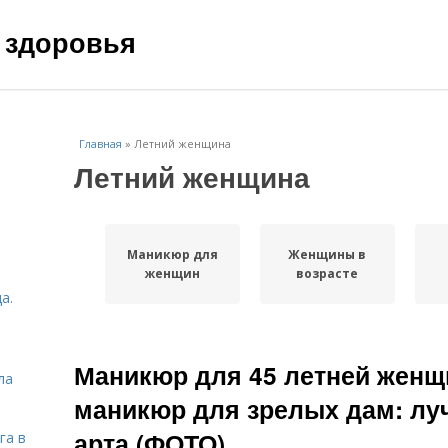
 здоровья
Главная
»
Летний женщина
Летний женщина
Маникюр для
Женщины в
женщин
возрасте
а.
Маникюр для 45 летней жен
ла
маникюр для зрелых дам: лу
арта (ФОТО)
га в