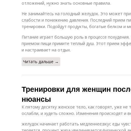
отложений, нужно знать основные правила.
Не занимайтесь на голодный желудок. Это может при
слабости и понижению давления. Последний прием пи
тренировки. Подойдут продукты, богатые белком и м
Питание играет большую роль в процессе похудения.
приемом пищи примите теплый душ. Этот прием эффе
и настраивает на отдых.
Читать дальше →
Тренировки для женщин после
нюансы
К пятому десятку женское тело, как говорят, уже не
ослабли, и худеть сложно. Изменения происходят и вн
желудок начинает работать медленнее;вкус еды чувс
теряется, процент жира увеличивается;физической а