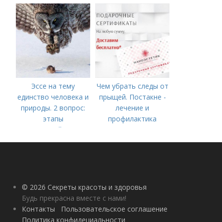
процедуры
Эссе на тему
Чем убрать следы от
единство человека и
прыщей. Постакне -
природы. 2 вопрос:
лечение и
этапы
профилактика
взаимодействия
природного и
социального бытия
человека.
© 2026 Секреты красоты и здоровья
Будь прекрасна вместе с нами!
Контакты
Пользовательское соглашение
Политика конфидециальности