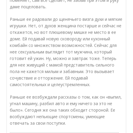
поменяет, сам все сделает, не забыв при этом и руку
даме поцеловать.
Раньше ее радовали до щенячьего визга духи и мягкие
игрушки. Нет, от духов женщина постарше и сейчас не
откажется, но вот плюшевому мишке не место в ее
доме. Ей подавай новую сковороду или кухонный
комбайн со множеством возможностей. Сейчас для
нее сексуальным выглядит тот мужчина, который
готовит ей ужин. Ну, можно и завтрак тоже. Теперь
для нее живущий с мамой представитель сильного
пола не кажется милым и забавным. Это вызывает
сочувствие и отторжение. Ей подавай
самостоятельных и целеустремленных.
Раньше ее возбуждали рассказы о том, как он «выпил,
угнал машину, разбил авто и ему ничего за это не
было». Сегодня же она таких обходит стороной. Ее
возбуждают непьющие спортсмены, умеющие
отвечать за свои поступки.