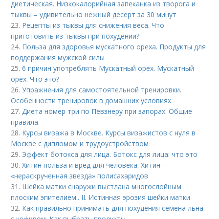
диетическая. Низкокалорийная запеканка из творога и
тыквы – удивительно нежный десерт за 30 минут
23.
Рецепты из тыквы для снижения веса. Что
приготовить из тыквы при похудении?
24.
Польза для здоровья мускатного ореха. Продукты для
поддержания мужской силы
25.
6 причин употреблять Мускатный орех. Мускатный
орех. Что это?
26.
Упражнения для самостоятельной тренировки.
Особенности тренировок в домашних условиях
27.
Диета номер три по Певзнеру при запорах. Общие
правила
28.
Курсы визажа в Москве. Курсы визажистов с нуля в
Москве с дипломом и трудоустройством
29.
Эффект ботокса для лица. Ботокс для лица: что это
30.
Хитин польза и вред для человека. Хитин —
«нераскрученная звезда» полисахаридов
31.
Шейка матки снаружи выстлана многослойным
плоским эпителием.. II. Истинная эрозия шейки матки
32.
Как правильно принимать для похудения семена льна
с кефиром. Как выбрать продукты