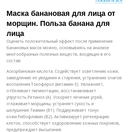
Показать все
Маска банановая для лица от
Жирная кожа
морщин. Польза банана для
лица
Оценить положительный эффект после применения
банановых масок можно, основываясь на анализе
многообразных полезных веществ, входящих в его
состав:
Аскорбиновая кислота. Содействует осветлению кожи,
замедлению ее увядания и старения, устранению очагов
воспаления.Токоферол (витамин Е). Увлажняет,
отбеливает пигментацию, восстанавливает
упругость.Ретинол (А). Ускоряет лечение угрей,
сглаживает морщины, устраняет сухость и
шелушение.Тиамин (В1). Поддерживает тонус
кожи.Рибофлавин (В2). Активизирует регенерацию
клеток, способствует оздоровлению кожных покровов,
предупреждает высыпания.