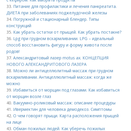
33.
Питание для профилактики и лечения панкреатита.
ДИЕТА при заболеваниях поджелудочной железы
34.
Погружной и стационарный блендер. Типы
конструкций
35.
Как убрать остатки от прыщей. Как убрать постакне?
36.
Lpg при грудном вскармливании. LPG – идеальный
способ восстановить фигуру и форму живота после
родов!
37.
Александритовый лазер motus ax. КОНЦЕПЦИЯ
НОВОГО АЛЕКСАНДРИТОВОГО ЛАЗЕРА
38.
Можно ли антицеллюлитный массаж при грудном
вскармливании. Антицеллюлитный массаж: когда же
можно
39.
Избавиться от морщин под глазами. Как избавиться
от морщин возле глаз
40.
Вакуумно-роликовый массаж: описание процедуры
41.
Ивермектин для человека демодекоз. Симптомы
42.
О чем говорят прыщи. Карта расположения прыщей
на лице
43.
Обман пожилых людей. Как уберечь пожилых