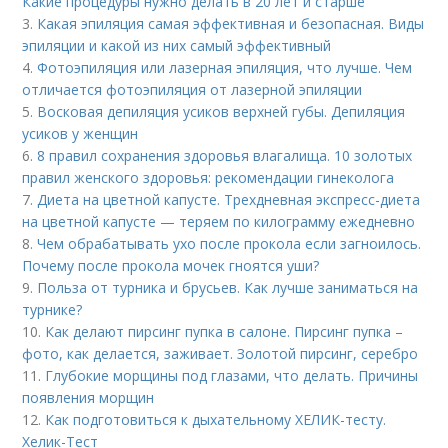
Какие процедуры нужно делать в 20 лет и старше
3.
Какая эпиляция самая эффективная и безопасная. Виды
эпиляции и какой из них самый эффективный
4.
Фотоэпиляция или лазерная эпиляция, что лучше. Чем
отличается фотоэпиляция от лазерной эпиляции
5.
Восковая депиляция усиков верхней губы. Депиляция
усиков у женщин
6.
8 правил сохранения здоровья влагалища. 10 золотых
правил женского здоровья: рекомендации гинеколога
7.
Диета на цветной капусте. Трехдневная экспресс-диета
на цветной капусте — теряем по килограмму ежедневно
8.
Чем обрабатывать ухо после прокола если загноилось.
Почему после прокола мочек гноятся уши?
9.
Польза от турника и брусьев. Как лучше заниматься на
турнике?
10.
Как делают пирсинг пупка в салоне. Пирсинг пупка –
фото, как делается, заживает. Золотой пирсинг, серебро
11.
Глубокие морщины под глазами, что делать. Причины
появления морщин
12.
Как подготовиться к дыхательному ХЕЛИК-тесту.
Хелик-Тест