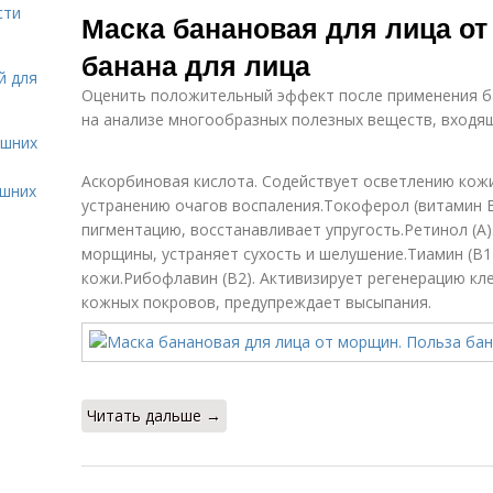
сти
Маска банановая для лица от
банана для лица
й для
Оценить положительный эффект после применения б
на анализе многообразных полезных веществ, входящ
ашних
Аскорбиновая кислота. Содействует осветлению кожи
ашних
устранению очагов воспаления.Токоферол (витамин Е
пигментацию, восстанавливает упругость.Ретинол (А)
морщины, устраняет сухость и шелушение.Тиамин (В1
кожи.Рибофлавин (В2). Активизирует регенерацию кл
кожных покровов, предупреждает высыпания.
Читать дальше →