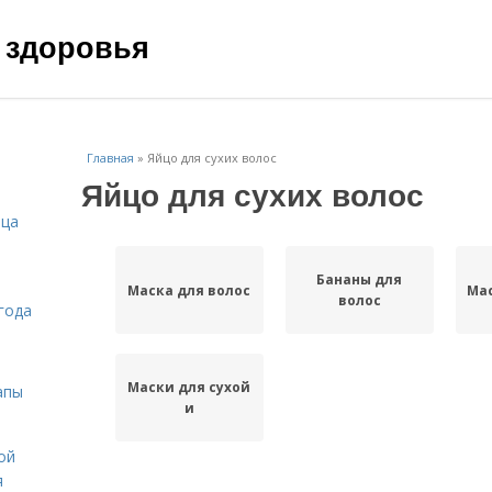
 здоровья
Главная
»
Яйцо для сухих волос
Яйцо для сухих волос
ица
Бананы для
Маска для волос
Мас
волос
года
Маски для сухой
апы
и
ой
я