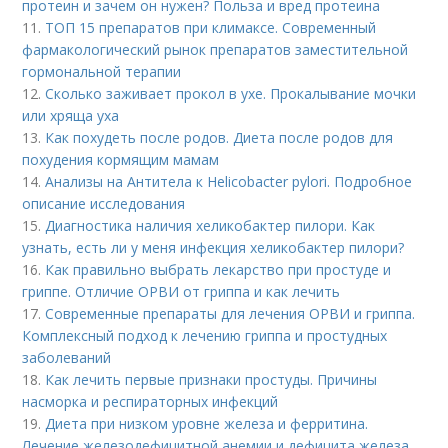
протеин и зачем он нужен? Польза и вред протеина
11.
ТОП 15 препаратов при климаксе. Современный
фармакологический рынок препаратов заместительной
гормональной терапии
12.
Сколько заживает прокол в ухе. Прокалывание мочки
или хряща уха
13.
Как похудеть после родов. Диета после родов для
похудения кормящим мамам
14.
Анализы на Антитела к Helicobacter pylori. Подробное
описание исследования
15.
Диагностика наличия хеликобактер пилори. Как
узнать, есть ли у меня инфекция хеликобактер пилори?
16.
Как правильно выбрать лекарство при простуде и
гриппе. Отличие ОРВИ от гриппа и как лечить
17.
Современные препараты для лечения ОРВИ и гриппа.
Комплексный подход к лечению гриппа и простудных
заболеваний
18.
Как лечить первые признаки простуды. Причины
насморка и респираторных инфекций
19.
Диета при низком уровне железа и ферритина.
Лечение железодефицитной анемии и дефицита железа