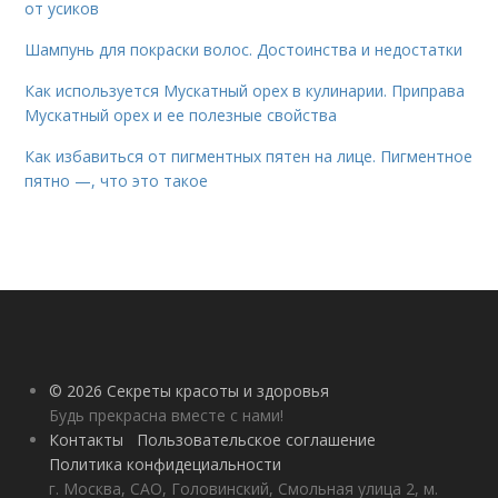
от усиков
Шампунь для покраски волос. Достоинства и недостатки
Как используется Мускатный орех в кулинарии. Приправа
Мускатный орех и ее полезные свойства
Как избавиться от пигментных пятен на лице. Пигментное
пятно —, что это такое
© 2026 Секреты красоты и здоровья
Будь прекрасна вместе с нами!
Контакты
Пользовательское соглашение
Политика конфидециальности
г. Москва, САО, Головинский, Смольная улица 2, м.