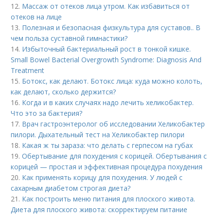
12.
Массаж от отеков лица утром. Как избавиться от
отеков на лице
13.
Полезная и безопасная физкультура для суставов.. В
чем польза суставной гимнастики?
14.
Избыточный бактериальный рост в тонкой кишке.
Small Bowel Bacterial Overgrowth Syndrome: Diagnosis And
Treatment
15.
Ботокс, как делают. Ботокс лица: куда можно колоть,
как делают, сколько держится?
16.
Когда и в каких случаях надо лечить хеликобактер.
Что это за бактерия?
17.
Врач гастроэнтеролог об исследовании Хеликобактер
пилори. Дыхательный тест на Хеликобактер пилори
18.
Какая ж ты зараза: что делать с герпесом на губах
19.
Обертывание для похудения с корицей. Обертывания с
корицей — простая и эффективная процедура похудения
20.
Как применять корицу для похудения. У людей с
сахарным диабетом строгая диета?
21.
Как построить меню питания для плоского живота.
Диета для плоского живота: скорректируем питание