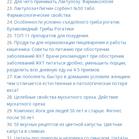
22.
Для чего принимать Лактулозу. Фармакология
23.
Лактулоза+Лигнин сорбент №50 табл.
Фармакологические свойства:
24.
Особенности условно-съедобного гриба рогатик
булавовидный. Грибы Рогатики
25.
ТОП-11 препаратов для похудения.
26.
Продукты для нормализации пищеварения и работы
кишечника. Советы по питанию при обострении
заболеваний ЖКТ Врачи рекомендуют при обострении
заболеваний ЖКТ питаться дробно, уменьшить порции,
разделить всю дневную еду на 4-5 приемов.
27.
Как пополнеть быстро в домашних условиях женщине.
Чем отличается естественная и патологическая потеря
веса?
28.
Целебные свойства мускатного ореха. Действие
мускатного ореха
29.
Комплекс йоги для людей 50 лет и старше. Фитнес
после 50 лет
30.
50 вкусных рецептов из цветной капусты. Цветная
капуста в сливках
31.
Цитаты про природу и человека со смыслом. Цитаты