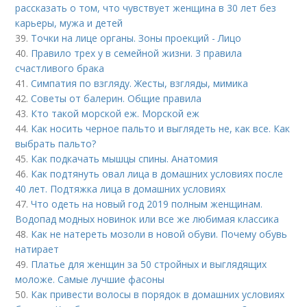
рассказать о том, что чувствует женщина в 30 лет без
карьеры, мужа и детей
39.
Точки на лице органы. Зоны проекций - Лицо
40.
Правило трех у в семейной жизни. 3 правила
счастливого брака
41.
Симпатия по взгляду. Жесты, взгляды, мимика
42.
Советы от балерин. Общие правила
43.
Кто такой морской еж. Морской еж
44.
Как носить черное пальто и выглядеть не, как все. Как
выбрать пальто?
45.
Как подкачать мышцы спины. Анатомия
46.
Как подтянуть овал лица в домашних условиях после
40 лет. Подтяжка лица в домашних условиях
47.
Что одеть на новый год 2019 полным женщинам.
Водопад модных новинок или все же любимая классика
48.
Как не натереть мозоли в новой обуви. Почему обувь
натирает
49.
Платье для женщин за 50 стройных и выглядящих
моложе. Самые лучшие фасоны
50.
Как привести волосы в порядок в домашних условиях