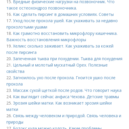
15.
Вредные физические нагрузки на позвоночник. Что
такое остеохондроз позвоночника.
16.
Как сделать пирсинг в домашних условиях. Советы
17.
Уход после прокола ушей. Как ухаживать за недавно
проколотыми ушами
18.
Как грамотно восстановить микрофлору кишечника.
Важность восстановления микрофлоры
19.
Хеликс сколько заживает. Как ухаживать за кожей
после пирсинга
20.
Запеченная тыква при похудении. Тыква для похудения
21.
Цельный и молотый мускатный Орех. Полезные
свойства
22.
Загноилось ухо после прокола. Гноится ушко после
прокола
23.
Массаж сухой щеткой после родов. Что говорит наука
24.
Как выглядит сейчас анфиса Чехова. Детские травмы
25.
Эрозия шейки матки. Как возникает эрозия шейки
матки
26.
Связь между человеком и природой. Связь человека и
природы
27.
Ботокс куда можно колоть. Какие проблемы