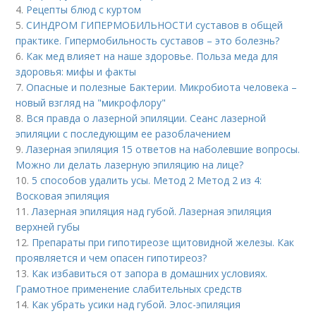
4.
Рецепты блюд с куртом
5.
СИНДРОМ ГИПЕРМОБИЛЬНОСТИ суставов в общей
практике. Гипермобильность суставов – это болезнь?
6.
Как мед влияет на наше здоровье. Польза меда для
здоровья: мифы и факты
7.
Опасные и полезные Бактерии. Микробиота человека –
новый взгляд на "микрофлору"
8.
Вся правда о лазерной эпиляции. Сеанс лазерной
эпиляции с последующим ее разоблачением
9.
Лазерная эпиляция 15 ответов на наболевшие вопросы.
Можно ли делать лазерную эпиляцию на лице?
10.
5 способов удалить усы. Метод 2 Метод 2 из 4:
Восковая эпиляция
11.
Лазерная эпиляция над губой. Лазерная эпиляция
верхней губы
12.
Препараты при гипотиреозе щитовидной железы. Как
проявляется и чем опасен гипотиреоз?
13.
Как избавиться от запора в домашних условиях.
Грамотное применение слабительных средств
14.
Как убрать усики над губой. Элос-эпиляция