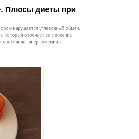
Диета для
Питания при
е. Плюсы диеты при
диабетиков
диабете
тором нарушается углеводный обмен.
Молочно-
Молочно-
фруктовая
, который отвечает за снижение
ощная диета
диета
т состояние гипергликемии –