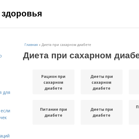
 здоровья
Главная
»
Диета при сахарном диабете
Диета при сахарном диаб
о
Рацион при
Диеты при
сахарном
сахарном
диабете
диабете
я для
П
Питание при
Диеты при
 если
диабете
диабете
чек
даций