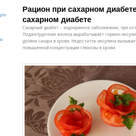
Сахарные
Диета при
Рацион при сахарном диабет
диабеты
диабете
для
сахарном диабете
Сахарный диабет – эндокринное заболевание, при ко
Молочно-
Ежедневная
растительная
Поджелудочная железа вырабатывает гормон инсулин
диета
ов
и.
диета
уровня сахара в крови. Недостаток инсулина вызывае
повышенной концентрации глюкозы в крови.