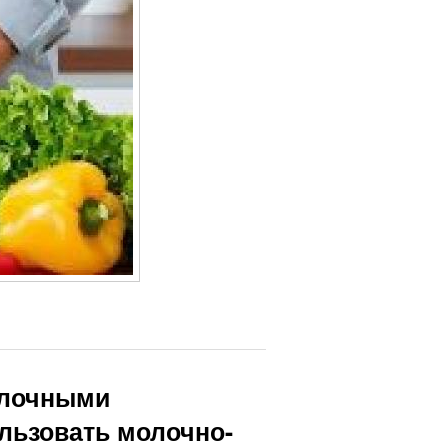
олочными
ользовать молочно-