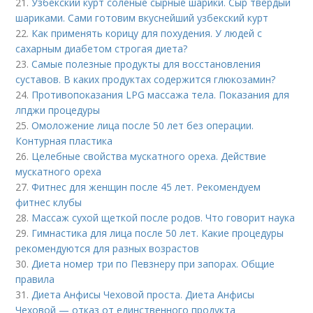
21.
Узбекский курт соленые сырные шарики. Сыр твердый
шариками. Сами готовим вкуснейший узбекский курт
22.
Как применять корицу для похудения. У людей с
сахарным диабетом строгая диета?
23.
Самые полезные продукты для восстановления
суставов. В каких продуктах содержится глюкозамин?
24.
Противопоказания LPG массажа тела. Показания для
лпджи процедуры
25.
Омоложение лица после 50 лет без операции.
Контурная пластика
26.
Целебные свойства мускатного ореха. Действие
мускатного ореха
27.
Фитнес для женщин после 45 лет. Рекомендуем
фитнес клубы
28.
Массаж сухой щеткой после родов. Что говорит наука
29.
Гимнастика для лица после 50 лет. Какие процедуры
рекомендуются для разных возрастов
30.
Диета номер три по Певзнеру при запорах. Общие
правила
31.
Диета Анфисы Чеховой проста. Диета Анфисы
Чеховой — отказ от единственного продукта