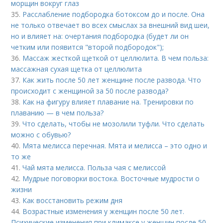
морщин вокруг глаз
35.
Расслабление подбородка ботоксом до и после. Она
не только отвечает во всех смыслах за внешний вид шеи,
но и влияет на: очертания подбородка (будет ли он
четким или появится "второй подбородок");
36.
Массаж жесткой щеткой от целлюлита. В чем польза:
массажная сухая щетка от целлюлита
37.
Как жить после 50 лет женщине после развода. Что
происходит с женщиной за 50 после развода?
38.
Как на фигуру влияет плавание на. Тренировки по
плаванию — в чем польза?
39.
Что сделать, чтобы не мозолили туфли. Что сделать
можно с обувью?
40.
Мята мелисса перечная. Мята и мелисса – это одно и
то же
41.
Чай мята мелисса. Польза чая с мелиссой
42.
Мудрые поговорки востока. Восточные мудрости о
жизни
43.
Как восстановить режим дня
44.
Возрастные изменения у женщин после 50 лет.
Психические изменения при климаксе у женщин после 50