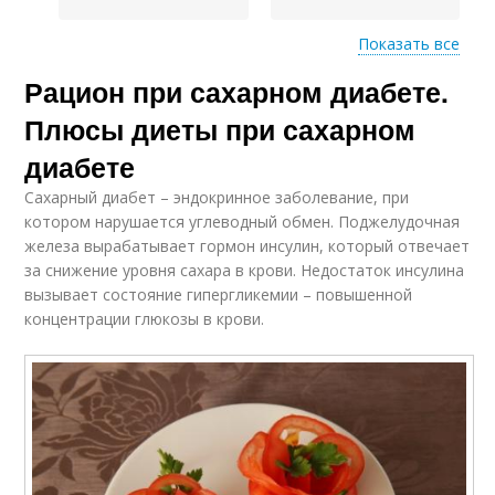
Показать все
Рацион при сахарном диабете.
Питание при диабете
Диеты при диабете
Плюсы диеты при сахарном
диабете
Сахарный диабет – эндокринное заболевание, при
Питания при
Блюда при сахарном
котором нарушается углеводный обмен. Поджелудочная
сахарном диабете
диабете
железа вырабатывает гормон инсулин, который отвечает
за снижение уровня сахара в крови. Недостаток инсулина
вызывает состояние гипергликемии – повышенной
концентрации глюкозы в крови.
Сахарные диабеты
Диета при диабете
Диета для
Питания при диабете
диабетиков