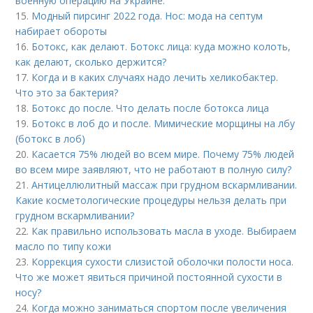
военную операцию на Украине.
15.
Модный пирсинг 2022 года. Нос: мода на септум
набирает обороты
16.
Ботокс, как делают. Ботокс лица: куда можно колоть,
как делают, сколько держится?
17.
Когда и в каких случаях надо лечить хеликобактер.
Что это за бактерия?
18.
Ботокс до после. Что делать после ботокса лица
19.
Ботокс в лоб до и после. Мимические морщины на лбу
(ботокс в лоб)
20.
Касается 75% людей во всем мире. Почему 75% людей
во всем мире заявляют, что не работают в полную силу?
21.
Антицеллюлитный массаж при грудном вскармливании.
Какие косметологические процедуры нельзя делать при
грудном вскармливании?
22.
Как правильно использовать масла в уходе. Выбираем
масло по типу кожи
23.
Коррекция сухости слизистой оболочки полости носа.
Что же может явиться причиной постоянной сухости в
носу?
24.
Когда можно заниматься спортом после увеличения