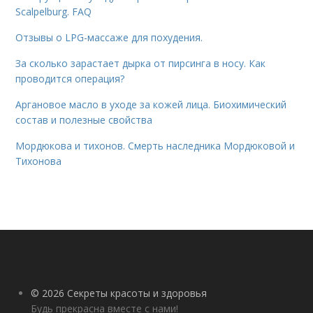
Scalpelburg. FAQ
Отзывы о LPG-массаже для похудения.
За сколько зарастает дырка от пирсинга в носу. Как
проводится операция?
Аргановое масло в уходе за кожей лица. Биохимический
состав и полезные свойства
Мордюкова и тихонов. Смерть наследника Мордюковой и
Тихонова
© 2026 Секреты красоты и здоровья
Будь прекрасна вместе с нами!