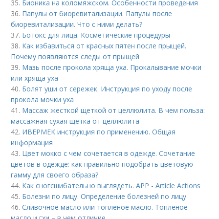
35.
Бионика на коломяжском. Особенности проведения
36.
Папулы от биоревитализации. Папулы после
биоревитализации. Что с ними делать?
37.
Ботокс для лица. Косметические процедуры
38.
Как избавиться от красных пятен после прыщей.
Почему появляются следы от прыщей
39.
Мазь после прокола хряща уха. Прокалывание мочки
или хряща уха
40.
Болят уши от сережек. Инструкция по уходу после
прокола мочки уха
41.
Массаж жесткой щеткой от целлюлита. В чем польза:
массажная сухая щетка от целлюлита
42.
ИВЕРМЕК инструкция по применению. Общая
информация
43.
Цвет мокко с чем сочетается в одежде. Сочетание
цветов в одежде: как правильно подобрать цветовую
гамму для своего образа?
44.
Как сногсшибательно выглядеть. APP - Article Actions
45.
Болезни по лицу. Определение болезней по лицу
46.
Сливочное масло или топленое масло. Топленое
масло и гхи – в чем отличие