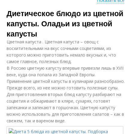
Показать все
Диетическое блюдо из цветной
Запеканка из
Диетические блюда
цветной капусты
капусты. Оладьи из цветной
капусты
Цветная капуста . Цветная капуста – овощ с
Капусты в
Цветная капуста
восхитительными на вкус сочными соцветиями, из
мультиварке
которого можно приготовить немало вкусных и, что
самое главное, полезных блюд.
В Россию цветную капусту впервые привезли лишь в XVII
веке, куда она попала из Западной Европы.
Капуста в
Применение цветной капусты в кулинарии разнообразно.
мультиварке
Прежде всего, из нее можно готовить полезные супы.
Для приготовления вторых блюд капусту разбирают на
соцветия и обжаривают в кляре, сухарях, готовят
запеканки и запекают в горшочках. Цветную капусту
можно использовать для приготовления салатов – как в
свежем, так и вареном виде.