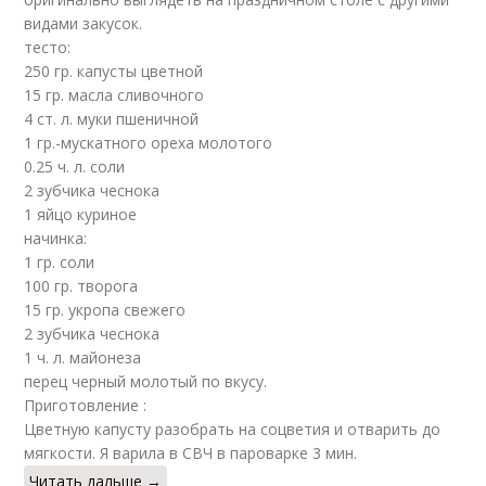
видами закусок.
тесто:
250 гр. капусты цветной
15 гр. масла сливочного
4 ст. л. муки пшеничной
1 гр.-мускатного ореха молотого
0.25 ч. л. соли
2 зубчика чеснока
1 яйцо куриное
начинка:
1 гр. соли
100 гр. творога
15 гр. укропa свежего
2 зубчика чеснока
1 ч. л. майонеза
перец черный молотый по вкусу.
Приготовление :
Цветную капусту разобрать на соцветия и отварить до
мягкости. Я варила в СВЧ в пароварке 3 мин.
Читать дальше →