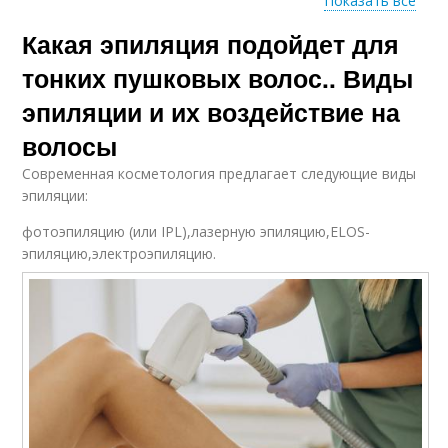
Показать все
Какая эпиляция подойдет для
Пушковый волос
Волосы на голове
тонких пушковых волос.. Виды
эпиляции и их воздействие на
волосы
Волосы с помощью
Редкие волосы
Современная косметология предлагает следующие виды
эпиляции:
фотоэпиляцию (или IPL),лазерную эпиляцию,ELOS-
эпиляцию,электроэпиляцию.
Волос для женщин
Волосы по бокам
Короткие волосы
Волосы на висках