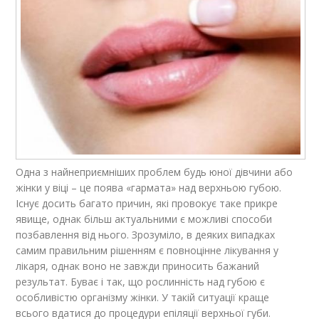
Одна з найнеприємніших проблем будь юної дівчини або
жінки у віці – це поява «гармата» над верхньою губою.
Існує досить багато причин, які провокує таке прикре
явище, однак більш актуальними є можливі способи
позбавлення від нього. Зрозуміло, в деяких випадках
самим правильним рішенням є повноцінне лікування у
лікаря, однак воно не завжди приносить бажаний
результат. Буває і так, що рослинність над губою є
особливістю організму жінки. У такій ситуації краще
всього вдатися до процедури епіляції верхньої губи.