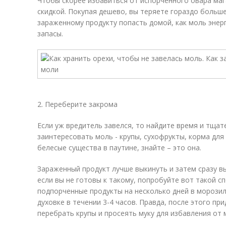
Чтобы скорее избавиться от испорченного овара маг
скидкой. Покупая дешево, вы теряете гораздо больше
зараженному продукту попасть домой, как моль энер
запасы.
2. Переберите закрома
Если уж вредитель завелся, то найдите время и тща
заинтересовать моль - крупы, сухофрукты, корма для 
белесые существа в паутине, знайте – это она.
Зараженный продукт лучше выкинуть и затем сразу вы
если вы не готовы к такому, попробуйте вот такой с
подпорченные продукты на несколько дней в морозил
духовке в течении 3-4 часов. Правда, после этого пр
перебрать крупы и просеять муку для избавления от 