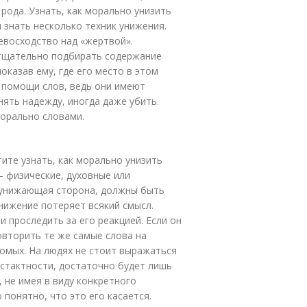
рода. Узнать, как морально унизить
и знать несколько техник унижения.
евосходство над «жертвой».
 тщательно подбирать содержание
оказав ему, где его место в этом
и помощи слов, ведь они имеют
нять надежду, иногда даже убить.
морально словами.
тите узнать, как морально унизить
– физические, духовные или
к унижающая сторона, должны быть
нижение потеряет всякий смысл.
и проследить за его реакцией. Если он
овторить те же самые слова на
комых. На людях не стоит выражаться
естактности, достаточно будет лишь
 не имея в виду конкретного
 понятно, что это его касается.