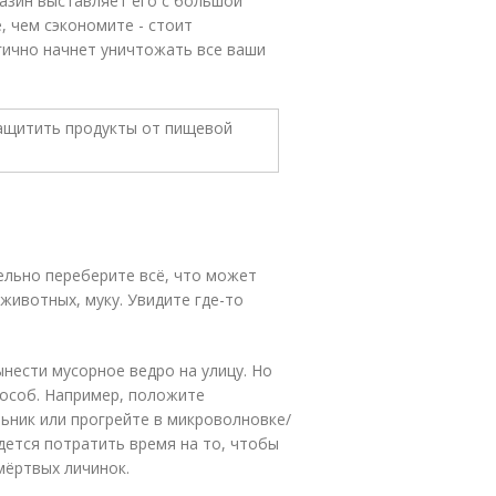
азин выставляет его с большой
, чем сэкономите - стоит
гично начнет уничтожать все ваши
тельно переберите всё, что может
животных, муку. Увидите где-то
нести мусорное ведро на улицу. Но
пособ. Например, положите
ьник или прогрейте в микроволновке/
идется потратить время на то, чтобы
мёртвых личинок.