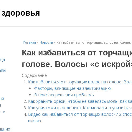
 здоровья
Главная
»
Новости
»
Как избавиться от торчащих волос на голове.
Как избавиться от торчащ
ица
голове. Волосы «с искрой
апы
Содержание
Как избавиться от торчащих волос на голове. Вол
Факторы, влияющие на электризацию
В поисках решения проблемы
ой
Как хранить орехи, чтобы не завелась моль. Как 
я
Как уничтожить человека. Как морально унизить 
сти
Видео как избавиться от торчащих волос? / 2 спо
висках
ашних