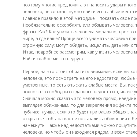
поэтому многие предпочитают наносить удары иного 
человека, не сложно: нужно найти его слабые места 
Главное правило в этой методике – показать свое пр
Необязательно оскорблять или обзывать человека,
фразы. Как? Как унизить человека морально, просто п
мире, а где ваше? Проще всего унижать человека пр
огромную силу: могут обидеть, исцелить, дать или от
Итак, подробнее рассмотрим, как унизить человека 
Найти слабое место недруга
Первое, на что стоит обратить внимание, если вы хо
человека, это посмотреть на его недостатки, любые 
умственные, то есть отыскать слабые места. Вы, ка
полностью свободны от данного недостатка, иначе у
Сначала можно сказать это человеку прямо, наедине 
выглядел обиженным, то для закрепления эффекта п
публике, лучше, если это будет при ваших общих зна
открыто, чтобы на вас не посыпались обвинения в б
намекнуть. Также над недостатками можно пошутить,
человека, но чтобы он находился рядом, и всем стало