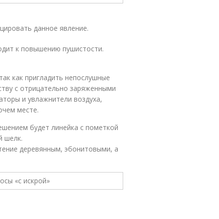
цировать данное явление.
одит к повышению пушистости.
так как пригладить непослушные
дству с отрицательно заряженными
торы и увлажнители воздуха,
очем месте.
ешением будет линейка с пометкой
й шелк.
тение деревянным, эбонитовыми, а