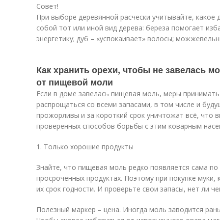
Совет!
При выборе деревянной расчески учитывайте, какое 
собой тот или иной вид дерева: береза помогает изб
энергетику; дуб – «успокаивает» волосы; можжевельни
Как хранить орехи, чтобы не завелась м
от пищевой моли
Если в доме завелась пищевая моль, меры принимать
распрощаться со всеми запасами, в том числе и буд
прожорливы и за короткий срок уничтожат всё, что 
проверенных способов борьбы с этим коварным нас
1. Только хорошие продукты
Знайте, что пищевая моль редко появляется сама по 
просроченных продуктах. Поэтому при покупке муки, 
их срок годности. И проверьте свои запасы, нет ли ч
Полезный маркер – цена. Иногда моль заводится рань