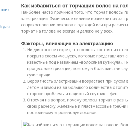
Как избавиться от торчащих волос на го
ашних
Наиболее часто причиной того, что торчат волосы по
электризации. Физическое явление возникает из-за т
соприкосновении локонов с одеждой или при расчесы
й для
торчат на голове не всегда и далеко не у всех.
Факторы, влияющие на электризацию
Ни для кого не секрет, что волосы состоят из сте
покрыта слоем «чешуек», которые представляют со
известные под названием «волосяная кутикула». 
процесс электризации, поэтому в большинстве сл
сухие пряди.
Вероятность электризации возрастает при сухом 
летом и зимой из-за большого количества отопит
стороне проблемы и надежный спутник – фен.
Отвечая на вопрос, почему волосы торчат в разн
свою расческу. Железные и пластмассовые гребни и
постоянному «произволу» локонов.