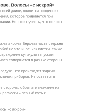
лове. Волосы «с искрой»
 всей длине, является процесс их
рения, которое появляется при
вании. Но стоит учесть, что волосы
ржня и корня. Верхняя часть стержня
бой не что иное, как клетки, также
Повреждение кутикулы запускает
учаев топорщатся в разные стороны
воздухе. Это происходит жарким
ельных приборов. Не остается в
ые стороны, обратите внимание на
 расчески – верный путь к