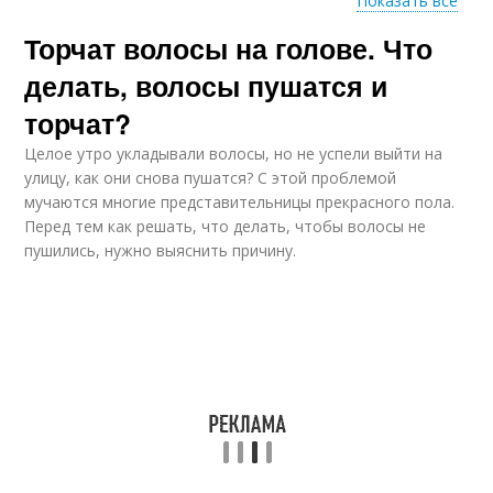
Показать все
Торчат волосы на голове. Что
Короткие волосы
Волос на голове
делать, волосы пушатся и
торчат?
Целое утро укладывали волосы, но не успели выйти на
Волосы на висках
улицу, как они снова пушатся? С этой проблемой
мучаются многие представительницы прекрасного пола.
Перед тем как решать, что делать, чтобы волосы не
пушились, нужно выяснить причину.