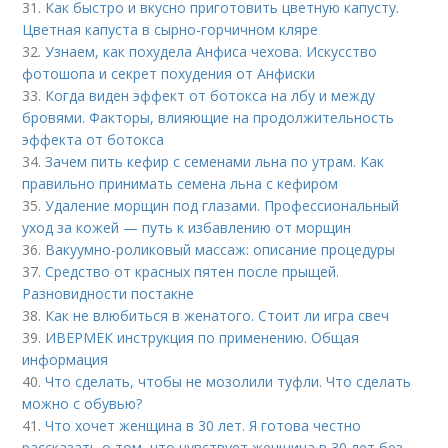
31.
Как быстро и вкусно приготовить цветную капусту.
Цветная капуста в сырно-горчичном кляре
32.
Узнаем, как похудела Анфиса чехова. Искусство
фотошопа и секрет похудения от Анфиски
33.
Когда виден эффект от ботокса на лбу и между
бровями. Факторы, влияющие на продолжительность
эффекта от ботокса
34.
Зачем пить кефир с семенами льна по утрам. Как
правильно принимать семена льна с кефиром
35.
Удаление морщин под глазами. Профессиональный
уход за кожей — путь к избавлению от морщин
36.
Вакуумно-роликовый массаж: описание процедуры
37.
Средство от красных пятен после прыщей.
Разновидности постакне
38.
Как не влюбиться в женатого. Стоит ли игра свеч
39.
ИВЕРМЕК инструкция по применению. Общая
информация
40.
Что сделать, чтобы не мозолили туфли. Что сделать
можно с обувью?
41.
Что хочет женщина в 30 лет. Я готова честно
рассказать о том, что чувствует женщина в 30 лет без