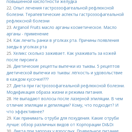
повышенной кислотности желудка
22.
Опыт лечения гастроэзофагеальной рефлюксной
болезни. Терапевтические аспекты гастроэзофагеальной
рефлюксной болезни
23.
Arganoil Fruits масло арганы косметическое. Масло
арганы - применение
24.
Как лечить ранки в уголках рта. Причины появления
заеды в уголках рта
25.
Хеликс сколько заживает. Как ухаживать за кожей
после пирсинга
26.
Диетические рецепты выпечки из тыквы. 5 рецептов
диетической выпечки из тыквы: лёгкость и удовольствие
в каждом кусочке!???
27.
Диета при гастроэзофагеальной рефлюксной болезни.
Модификация образа жизни и режима питания.
28.
Не выпадают волосы после лазерной эпиляции. В чем
отличие эпиляции и депиляции? Кому, что подходит? И
что эффективнее?
29.
Как принимать отруби для похудения. Какие отруби
лучше: обзор различных видов от Корпорации Di&Di
30.
Диета при запорах у взрослых. Правильное питание