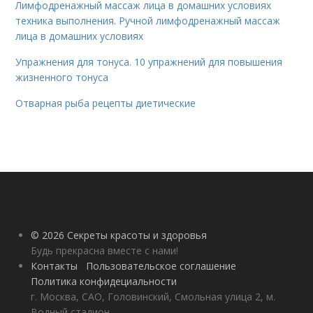
Лимфодренажный массаж лица в домашних условиях
техника выполнения. Ручной лимфодренажный массаж
лица в домашних условиях
Упражнения для тонуса. 10 упражнений для повышения
жизненного тонуса
Отварная рыба рецепты диетические
© 2026 Секреты красоты и здоровья
Будь прекрасна вместе с нами!
Контакты
Пользовательское соглашение
Политика конфидециальности
г. Москва, САО, Головинский, Смольная улица 2, м.
Водный стадион