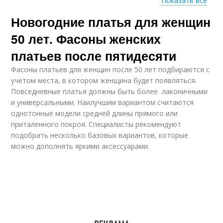
Показать все
Новогодние платья для женщин
Платье для женщины
Платье на юбилей
50 лет. Фасоны женских
платьев после пятидесяти
Фасоны платьев для женщин после 50 лет подбираются с
Платья для полных
Платья для женщины
учетом места, в котором женщина будет появляться.
стиль
Повседневные платья должны быть более лаконичными
и универсальными. Наилучшим вариантом считаются
однотонные модели средней длины прямого или
приталенного покроя. Специалисты рекомендуют
Нарядные платья
Вечерний платье
подобрать несколько базовых вариантов, которые
можно дополнять яркими аксессуарами.
Платья для полных
Летние платья
женщин