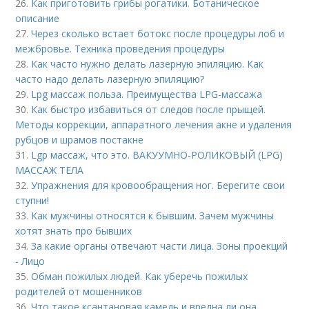
26.
Как приготовить грибы рогатики. Ботаническое
описание
27.
Через сколько встает ботокс после процедуры лоб и
межбровье. Техника проведения процедуры
28.
Как часто нужно делать лазерную эпиляцию. Как
часто надо делать лазерную эпиляцию?
29.
Lpg массаж польза. Преимущества LPG-массажа
30.
Как быстро избавиться от следов после прыщей.
Методы коррекции, аппаратного лечения акне и удаления
рубцов и шрамов постакне
31.
Lgp массаж, что это. ВАКУУМНО-РОЛИКОВЫЙ (LPG)
МАССАЖ ТЕЛА
32.
Упражнения для кровообращения ног. Берегите свои
ступни!
33.
Как мужчины относятся к бывшим. Зачем мужчины
хотят знать про бывших
34.
За какие органы отвечают части лица. Зоны проекций
- Лицо
35.
Обман пожилых людей. Как уберечь пожилых
родителей от мошенников
36.
Что такое ксантановая камедь и вредна ли она.