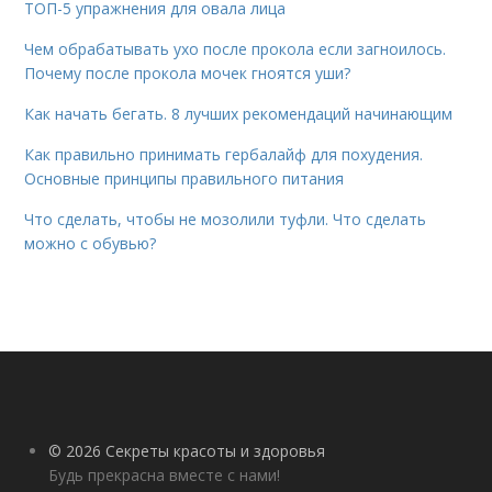
ТОП-5 упражнения для овала лица
Чем обрабатывать ухо после прокола если загноилось.
Почему после прокола мочек гноятся уши?
Как начать бегать. 8 лучших рекомендаций начинающим
Как правильно принимать гербалайф для похудения.
Основные принципы правильного питания
Что сделать, чтобы не мозолили туфли. Что сделать
можно с обувью?
© 2026 Секреты красоты и здоровья
Будь прекрасна вместе с нами!