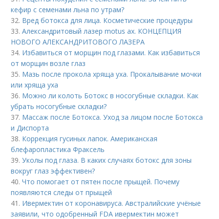
кефир с семенами льна по утрам?
32.
Вред ботокса для лица. Косметические процедуры
33.
Александритовый лазер motus ax. КОНЦЕПЦИЯ
НОВОГО АЛЕКСАНДРИТОВОГО ЛАЗЕРА
34.
Избавиться от морщин под глазами. Как избавиться
от морщин возле глаз
35.
Мазь после прокола хряща уха. Прокалывание мочки
или хряща уха
36.
Можно ли колоть Ботокс в носогубные складки. Как
убрать носогубные складки?
37.
Массаж после Ботокса. Уход за лицом после Ботокса
и Диспорта
38.
Коррекция гусиных лапок. Американская
блефаропластика Фраксель
39.
Уколы под глаза. В каких случаях ботокс для зоны
вокруг глаз эффективен?
40.
Что помогает от пятен после прыщей. Почему
появляются следы от прыщей
41.
Ивермектин от коронавируса. Австралийские учёные
заявили, что одобренный FDA ивермектин может