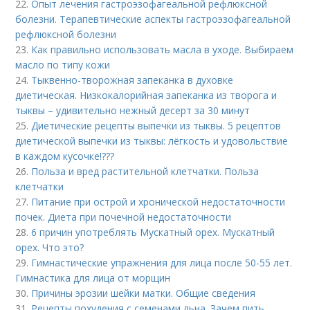
22.
Опыт лечения гастроэзофагеальной рефлюксной
болезни. Терапевтические аспекты гастроэзофагеальной
рефлюксной болезни
23.
Как правильно использовать масла в уходе. Выбираем
масло по типу кожи
24.
Тыквенно-творожная запеканка в духовке
диетическая. Низкокалорийная запеканка из творога и
тыквы – удивительно нежный десерт за 30 минут
25.
Диетические рецепты выпечки из тыквы. 5 рецептов
диетической выпечки из тыквы: лёгкость и удовольствие
в каждом кусочке!???
26.
Польза и вред растительной клетчатки. Польза
клетчатки
27.
Питание при острой и хронической недостаточности
почек. Диета при почечной недостаточности
28.
6 причин употреблять Мускатный орех. Мускатный
орех. Что это?
29.
Гимнастические упражнения для лица после 50-55 лет.
Гимнастика для лица от морщин
30.
Причины эрозии шейки матки. Общие сведения
31.
Рецепты похудения с семенами льна. Зачем пить