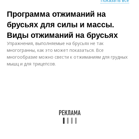
Показать все
Программа отжиманий на
Упражнения на
Физические
укрепление
упражнения
брусьях для силы и массы.
Виды отжиманий на брусьях
Упражнения, выполняемые на брусьях не так
Упражнения для
Базовые упражнения
многогранны, как это может показаться. Все
мужчин
многообразие можно свести к отжиманиям для грудных
мышц и для трицепсов.
Упражнения для
достижения