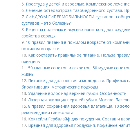
5.
Простуда у детей и взрослых. Комплексное лечение
6.
Лечение остеоартроза тазобедренного сустава. П
7.
СИНДРОМ ГИПЕРМОБИЛЬНОСТИ суставов в общей 
суставов – это болезнь?
8.
Рецепты полезных и вкусных напитков для похудени
свойства корицы
9.
10 правил питания в пожилом возрасте от компании
пожилом возрасте
10.
Как составить правильное питание. Польза прави
принципы
11.
50 главных советов и секретов. 50 мудрых совето
жизнь
12.
Питание для долголетия и молодости. Профилакти
биоактивация: методические подходы
13.
Удаление волос над верхней губой. Особенности
14.
Лазерная эпиляция верхней губы в Москве. Лазерн
15.
8 правил сохранения здоровья влагалища. 10 зол
рекомендации гинеколога
16.
Коктейли Гербалайф для похудения. Состав и вар
17.
Вредная для здоровья продукция. Кофейные напи