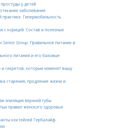
 простуды у детей
ротекание заболевания
практике. Гипермобильность
я с корицей. Состав и полезные
 Senior Group. Правильное питание в
льного питания и его базовые
в и секретов, которые изменят вашу
ка старения, продление жизни и
ая эпиляция верхней губы
отых правил женского здоровья:
ианты коктейлей Гербалайф
тки