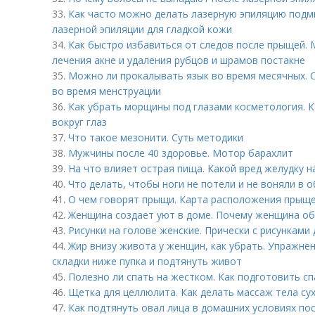
33.
Как часто можно делать лазерную эпиляцию подм
лазерной эпиляции для гладкой кожи
34.
Как быстро избавиться от следов после прыщей. 
лечения акне и удаления рубцов и шрамов постакне
35.
Можно ли прокалывать язык во время месячных.
во время менструации
36.
Как убрать морщины под глазами косметология. 
вокруг глаз
37.
Что такое мезонити. Суть методики
38.
Мужчины после 40 здоровье. Мотор барахлит
39.
На что влияет острая пища. Какой вред желудку 
40.
Что делать, чтобы ноги не потели и не воняли в 
41.
О чем говорят прыщи. Карта расположения прыще
42.
Женщина создает уют в доме. Почему женщина об
43.
Рисунки на голове женские. Прически с рисунками
44.
Жир внизу живота у женщин, как убрать. Упражне
складки ниже пупка и подтянуть живот
45.
Полезно ли спать на жестком. Как подготовить с
46.
Щетка для целлюлита. Как делать массаж тела с
47.
Как подтянуть овал лица в домашних условиях по