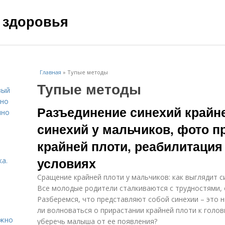
 здоровья
Главная
»
Тупые методы
Тупые методы
вый
ьно
Разъединение синехий крайне
пно
синехий у мальчиков, фото п
крайней плоти, реабилитаци
условиях
а.
Сращение крайней плоти у мальчиков: как выглядит с
Все молодые родители сталкиваются с трудностями, 
Разберемся, что представляют собой синехии – это 
ли волноваться о прирастании крайней плоти к голов
ужно
уберечь малыша от ее появления?