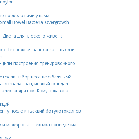
 pylori
вно проколотыми ушами
mall Bowel Bacterial Overgrowth
. Диета для плоского живота:
ько. Творожная запеканка с тыквой
ия
инципы построения тренировочного
ется ли набор веса неизбежным?
а вызвала грандиозный скандал
и александритом. Кому показана
укций
иенту после инъекций ботулотоксинов
б и межбровье. Техника проведения
яции?