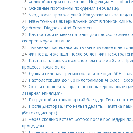
18.
Хеликобактер и его лечение. Инфекция Helicobacter
19.
Основные программы похудения Гербалайф
20.
Уход после прокола ушей. Как ухаживать за неда
21.
Избыточный бактериальный рост в тонкой кишке. S
Syndrome: Diagnosis And Treatment
22.
Как построить меню питания для плоского живота
скорректируем питание
23.
Тыквенная запеканка из тыквы в духовке и не тол
24.
Фитнес для женщин после 50 лет. Фитнес-стратег
25.
Как начать заниматься спортом после 50 лет. Пр
процесса после 50 лет
26.
Лучшая силовая тренировка для женщин 50+. Явля
27.
Растолстевшая до 100 килограммов Анфиса Чехов
28.
Сколько нельзя загорать после лазерной эпиляци
лазерная эпиляция?
29.
Погружной и стационарный блендер. Типы констр
30.
После Диспорта, что нельзя делать. Памятка пац
(ботокс/диспорт)
31.
Через сколько встает ботокс после процедуры ло
процедуры
32.
Почему волосы не выпадают после лазерной эпил