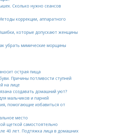
ышек. Сколько нужно сеансов
Методы коррекции, аппаратного
 Ошибки, которые допускают женщины
Как убрать мимические морщины
наносит острая пища
обуви. Причины потливости ступней
й на лице
язана создавать домашний уют?
 для мальчиков и парней
ния, помогающие избавиться от
пальное место
ухой щеткой самостоятельно
сле 40 лет. Подтяжка лица в домашних