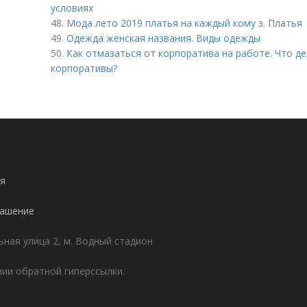
условиях
48.
Мода лето 2019 платья на каждый кому з. Платья
49.
Одежда женская названия. Виды одежды
50.
Как отмазаться от корпоратива на работе. Что де
корпоративы?
я
лашение
ьная улица 2, м. Водный стадион
ии обратной гиперссылки.