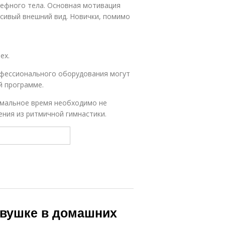
ьефного тела. Основная мотивация
асивый внешний вид. Новички, помимо
ех.
офессионального оборудования могут
й программе.
имальное время необходимо не
ния из ритмичной гимнастики.
евушке в домашних