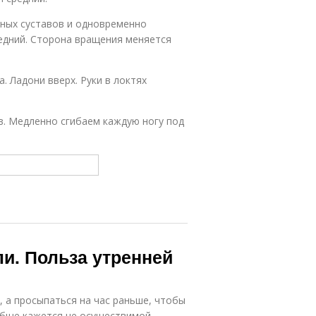
тных суставов и одновременно
едний. Сторона вращения меняется
. Ладони вверх. Руки в локтях
в. Медленно сгибаем каждую ногу под
ли. Польза утренней
, а просыпаться на час раньше, чтобы
обще кажется не осуществимой