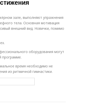
остижения
жёрном зале, выполняют упражнения
ьефного тела. Основная мотивация
асивый внешний вид. Новички, помимо
ех.
офессионального оборудования могут
й программе.
имальное время необходимо не
ния из ритмичной гимнастики.