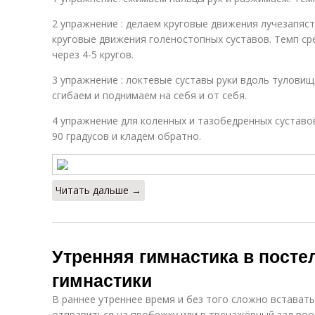
2 упражнение : делаем круговые движения лучезапяс
круговые движения голеностопных суставов. Темп ср
через 4-5 кругов.
3 упражнение : локтевые суставы руки вдоль туловища
сгибаем и поднимаем на себя и от себя.
4 упражнение для коленных и тазобедренных суставо
90 градусов и кладем обратно.
Читать дальше →
Утренняя гимнастика в посте
гимнастики
В раннее утреннее время и без того сложно вставать
отправиться на пробежку или в тренажёрный зал во