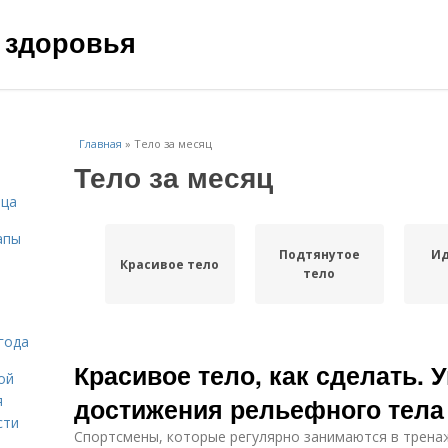
 здоровья
Главная
»
Тело за месяц
Тело за месяц
ица
апы
Подтянутое
Ид
Красивое тело
тело
года
Красивое тело, как сделать.
ой
я
достижения рельефного тела
сти
Спортсмены, которые регулярно занимаются в трена