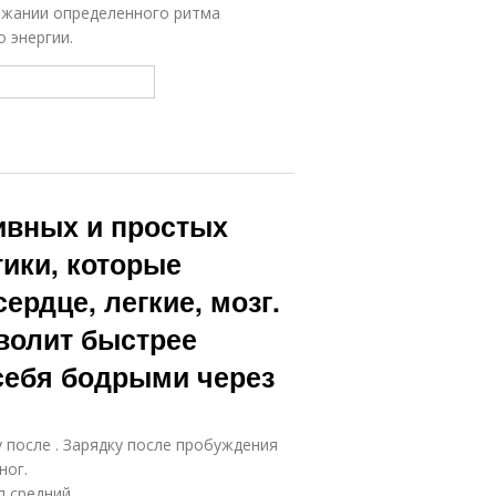
ржании определенного ритма
 энергии.
ивных и простых
ики, которые
ердце, легкие, мозг.
волит быстрее
себя бодрыми через
 после . Зарядку после пробуждения
ног.
 средний.