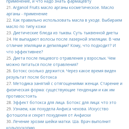
применение, и что надо знать фармацевту
21.
Arganoil Fruits масло арганы косметическое. Масло
арганы - применение
22.
Как правильно использовать масла в уходе. Выбираем
масло по типу кожи
23.
Диетические блюда из тыквы. Суть тыквенной диеты
24.
Не выпадают волосы после лазерной эпиляции. В чем
отличие эпиляции и депиляции? Кому, что подходит? И
что эффективнее?
25.
Диета после пищевого отравления у взрослых. Чем
можно питаться после отравления?
26.
Ботокс сколько держится. Через какое время виден
результат после ботокса
27.
Методика занятий с отягощениями женщи. Старение и
физическая форма: существующие тенденции и как им
противостоять
28.
Эффект ботокса для лица. Ботокс для лица: что это
29.
Узнаем, как похудела Анфиса чехова. Искусство
фотошопа и секрет похудения от Анфиски
30.
Лечение эрозии шейки матки. Ша. Врач выполнит
кольпоскопию