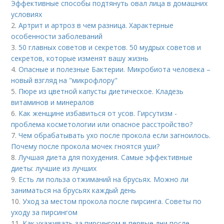
Эффективные способы подтянуть овал лица в домашних
условиях
2.
Артрит и артроз в чем разница. Характерные
особенности заболеваний
3.
50 главных советов и секретов. 50 мудрых советов и
секретов, которые изменят вашу жизнь
4.
Опасные и полезные Бактерии. Микробиота человека –
новый взгляд на "микрофлору"
5.
Пюре из цветной капусты диетическое. Кладезь
витаминов и минералов
6.
Как женщине избавиться от усов. Гирсутизм -
проблема косметологии или опасное расстройство?
7.
Чем обрабатывать ухо после прокола если загноилось.
Почему после прокола мочек гноятся уши?
8.
Лучшая диета для похудения. Самые эффективные
диеты: лучшие из лучших
9.
Есть ли польза отжиманий на брусьях. Можно ли
заниматься на брусьях каждый день
10.
Уход за местом прокола после пирсинга. Советы по
уходу за пирсингом
11.
Как ухаживать за пирсингом в первые дни после