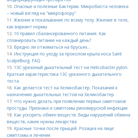
10.
Опасные и полезные Бактерии. Микробиота человека
– новый взгляд на "микрофлору"
11.
Жжение и покалывание по всему телу. Жжение в теле,
как вариант нормы
12.
10 правил сбалансированного питания. Как
спланировать питание на каждый день?
13.
Вредно ли отжиматься на брусьях…
14.
Инструкция по уходу за проколом крыла носа Saint
Scalpelburg. FAQ
15.
13С-уреазный дыхательный тест на Helicobacter pylori.
Краткая характеристика 13С-уреазного дыхательного
теста
16.
Как делается тест на Хеликобактер. Показания к
назначению дыхательных тестов на Хеликобактер
17.
Что нужно делать при появлении первых симптомов
простуды. Признаки и симптомы риновирусной инфекции
18.
Как ускорить обмен веществ. Виды нарушений обмена
веществ, какие нужны лекарства
19.
Красные точки после прыщей. Розацеа на лице:
симптомы и лечение