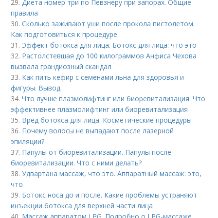
29.
Диета номер три по Певзнеру при запорах. Общие
правила
30.
Сколько заживают уши после прокола пистолетом.
Как подготовиться к процедуре
31.
Эффект ботокса для лица. Ботокс для лица: что это
32.
Растолстевшая до 100 килограммов Анфиса Чехова
вызвала грандиозный скандал
33.
Как пить кефир с семенами льна для здоровья и
фигуры. Вывод
34.
Что лучше плазмолифтинг или биоревитализация. Что
эффективнее плазмолифтинг или биоревитализация
35.
Вред ботокса для лица. Косметические процедуры
36.
Почему волосы не выпадают после лазерной
эпиляции?
37.
Папулы от биоревитализации. Папулы после
биоревитализации. Что с ними делать?
38.
Удвартана массаж, что это. Аппаратный массаж: это,
что
39.
Ботокс носа до и после. Какие проблемы устраняют
инъекции ботокса для верхней части лица
40.
Массаж аппаратом LPG. Подробно о LPG-массаже