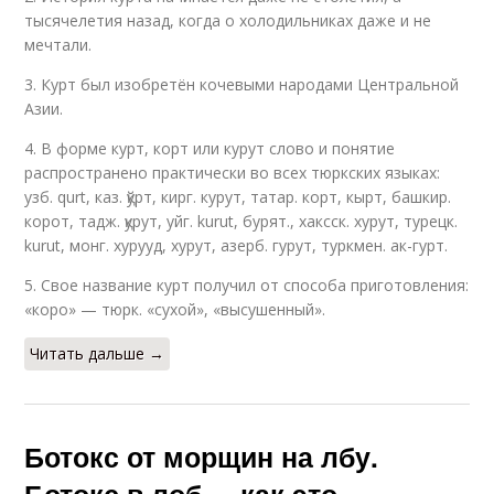
тысячелетия назад, когда о холодильниках даже и не
мечтали.
3. Курт был изобретён кочевыми народами Центральной
Азии.
4. В форме курт, корт или курут слово и понятие
распространено практически во всех тюркских языках:
узб. qurt, каз. қўрт, кирг. курут, татар. корт, кырт, башкир.
корот, тадж. қурут, уйг. kurut, бурят., хаксск. хурут, турецк.
kurut, монг. хурууд, хурут, азерб. гурут, туркмен. ак-гурт.
5. Свое название курт получил от способа приготовления:
«коро» — тюрк. «сухой», «высушенный».
Читать дальше →
Ботокс от морщин на лбу.
Ботокс в лоб –, как это