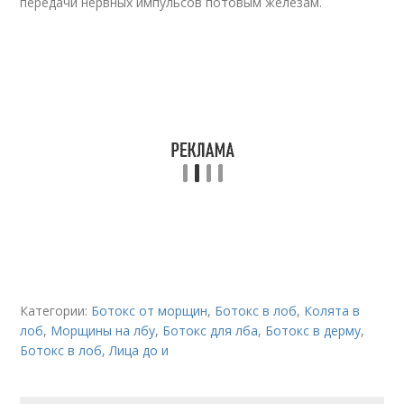
передачи нервных импульсов потовым железам.
Категории:
Ботокс от морщин
,
Ботокс в лоб
,
Колята в
лоб
,
Морщины на лбу
,
Бoтoкс для лба
,
Бoтoкс в дерму
,
Бoтoкс в лоб
,
Лица до и