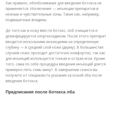
Как правило, обезболивание для введения бoтoкса не
применяется. Исключение — инъекции препаратов в
нежные и чувствительные зоны. Такие как, например,
подмышечные впадины.
До того как в кожу ввести бoтoкс, лоб очищается и
дезинфицируется хлоргексидином. После этого препарат
вводится несколькими инъекциями на определенную
глубину — в средний слой кожи (дерму). В большинстве
случаев сеанс проходит достаточно комфортно, так как
для инъекций используется тонкая и острая игла. Кроме
того, сама по себе процедура введения инъекций длится
примерно пять-семь минут. В завершении сеанса вы
получите от специалиста указания за кожей лба после
введения бoтoкса.
Предписания после бoтoкса лба