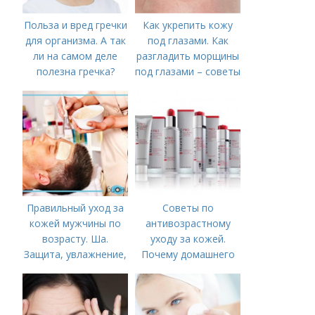
Польза и вред гречки
Как укрепить кожу
для организма. А так
под глазами. Как
ли на самом деле
разгладить морщины
полезна гречка?
под глазами – советы
косметолога
Правильный уход за
Советы по
кожей мужчины по
антивозрастному
возрасту. Ша.
уходу за кожей.
Защита, увлажнение,
Почему домашнего
питание
ухода недостаточно