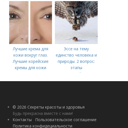
Лучшие крема для
Эссе на тему
кожи вокруг глаз.
единство человека и
Лучшие корейские
природы. 2 вопрос:
кремы для кожи
этапы
вокруг глаз в 2022
взаимодействия
году
природного и
социального бытия
человека.
© 2026 Секреты красоты и здоровья
Будь прекрасна вместе с нами!
Контакты
Пользовательское соглашение
Политика конфидециальности