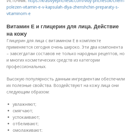
Источник:
https://krasivyepricheski.com/vidy-prichesok/chem-
polezen-vitamin-e-v-kapsulah-dlya-zhenshchin-preparaty-s-
vitaminom-e
Витамин Е и глицерин для лица. Действие
на кожу
Глицерин для лица с витамином Е в комплекте
применяется сегодня очень широко. Эти два компонента
– завсегдатаи составов не только народных рецептов, но
и многих косметических средств из категории
профессиональных.
Высокую популярность данным ингредиентам обеспечили
их полезные свойства. Воздействуют на кожу лица они
следующим образом:
увлажняют;
смягчают;
успокаивают;
отбеливают;
омолаживают;