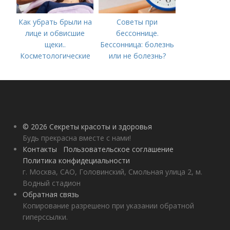
Как убрать брыли на
Советы при
лице и обвисшие
бессоннице.
щеки..
Бессонница: болезнь
Косметологические
или не болезнь?
процедуры
© 2026 Секреты красоты и здоровья
Будь прекрасна вместе с нами!
Контакты
Пользовательское соглашение
Политика конфидециальности
г. Москва, САО, Головинский, Смольная улица 2, м.
Водный стадион
Обратная связь
Копирование разрешено при указании обратной
гиперссылки.