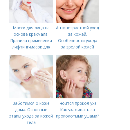
Маски для лица на
Антивозрастной уход
основе крахмала.
за кожей.
Правила применения
Особенности ухода
лифтинг-масок для
за зрелой кожей
лица из крахмала
Заботимся о коже
Гноится прокол уха.
дома. Основные
Как ухаживать за
этапы ухода за кожей
проколотыми ушами?
тела