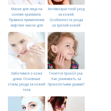
Маски для лица на
Антивозрастной уход
основе крахмала.
за кожей.
Правила применения
Особенности ухода
лифтинг-масок для
за зрелой кожей
лица из крахмала
Заботимся о коже
Гноится прокол уха.
дома. Основные
Как ухаживать за
этапы ухода за кожей
проколотыми ушами?
тела