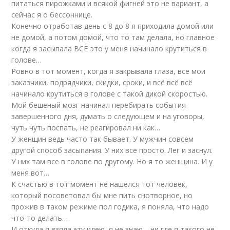
питаться пирожками и всякой фигней это не вариант, а
сейчас я о бессоннице.
Конечно отработав день с 8 до 8 я приходила домой или
не домой, а потом домой, что то там делала, но главное
когда я засыпала ВСЁ это у меня начинало крутиться в
голове…
Ровно в тот момент, когда я закрывала глаза, все мои
заказчики, подрядчики, скидки, сроки, и всё всё всё
начинало крутиться в голове с такой дикой скоростью.
Мой бешеный мозг начинал перебирать события
завершенного дня, думать о следующем и на уговоры,
чуть чуть поспать, не реагировал ни как…
У женщин ведь часто так бывает. У мужчин совсем
другой способ засыпания. У них все просто. Лег и заснул.
У них там все в голове по другому. Но я то женщина. И у
меня вот…
К счастью в тот момент не нашелся тот человек,
который посоветовал бы мне пить снотворное, но
прожив в таком режиме пол годика, я поняла, что надо
что-то делать…
И откуда я взяла эту идею, я не знаю… ни где я такого не