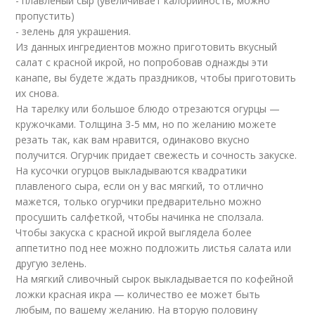
- плавленый сыр (увеличивает калорийность, можно
пропустить)
- зелень для украшения.
Из данных ингредиентов можно приготовить вкусный
салат с красной икрой, но попробовав однажды эти
канапе, вы будете ждать праздников, чтобы приготовить
их снова.
На тарелку или большое блюдо отрезаются огурцы —
кружочками. Толщина 3-5 мм, но по желанию можете
резать так, как вам нравится, одинаково вкусно
получится. Огурчик придает свежесть и сочность закуске.
На кусочки огурцов выкладываются квадратики
плавленого сыра, если он у вас мягкий, то отлично
мажется, только огурчики предварительно можно
просушить салфеткой, чтобы начинка не сползала.
Чтобы закуска с красной икрой выглядела более
аппетитно под нее можно подложить листья салата или
другую зелень.
На мягкий сливочный сырок выкладывается по кофейной
ложки красная икра — количество ее может быть
любым, по вашему желанию. На вторую половину