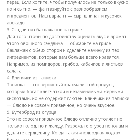
перец. Если хотите, чтобы получилось не только вкусно,
но и сытно, — фантазируйте с разнообразием
ингредиентов. Наш вариант — сыр, шпинат и кусочек
авокадо.
3. Сэндвич из баклажанов на гриле
Для того чтобы по достоинству оценить вкус и аромат
этого овощного сэндвича — обжарьте на гриле
баклажан с обеих сторон и сделайте начинку из тех
ингредиентов, которые вам больше всего нравятся.
Например, из помидоров, грибов, кабачков и листьев
салата.
4. Блинчики из тапиоки
Тапиока — это зернистый крахмалистый продукт,
который богат клетчаткой и незаменимыми жирными
кислотами, но не содержит глютен. Блинчики из тапиоки
— блюдо не совсем привычное, но очень вкусное.
5. Бутерброд из огурца
Это не совсем привычное блюдо отлично утоляет не
только голод, но и жажду. Разрежьте огурец пополам и
удалите сердцевину. Когда такая «подводная лодка»
будет готова — смело начиняйте ее любимыми