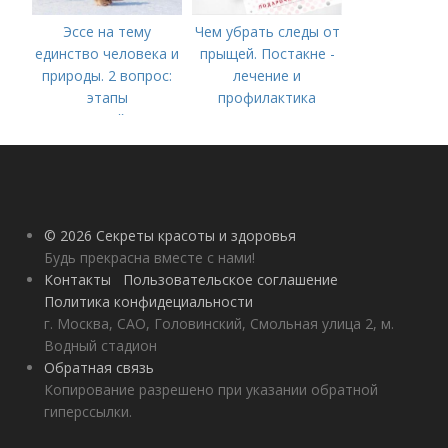
Эссе на тему
Чем убрать следы от
единство человека и
прыщей. Постакне -
природы. 2 вопрос:
лечение и
этапы
профилактика
взаимодействия
природного и
социального бытия
человека.
© 2026 Секреты красоты и здоровья
Будь прекрасна вместе с нами!
Контакты
Пользовательское соглашение
Политика конфидециальности
г. Москва, САО, Головинский, Смольная улица 2, м.
Водный стадион
Обратная связь
Копирование разрешено при указании обратной
гиперссылки.