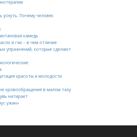
инотерапии
 уснуть. Почему человек
и
сантановая камедь
сло и гхи – в чем отличие
ных упражнений, которые сделают
зиологические
а
дитация красоты и молодости
ие кровообращения в малом тазу
бувь натирает
нус ужин»