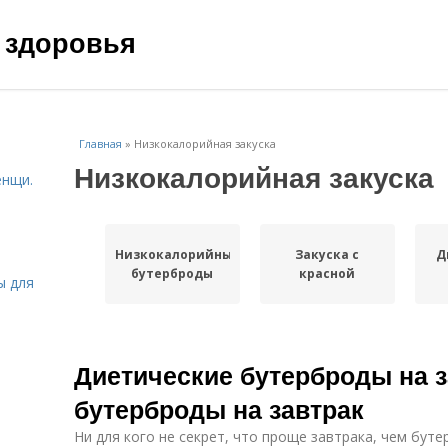
 здоровья
Главная
»
Низкокалорийная закуска
Низкокалорийная закуска
енщи.
Низкокалорийные
Закуска с
Д
бутерброды
красной
ы для
Диетические бутерброды на з
бутерброды на завтрак
Ни для кого не секрет, что проще завтрака, чем буте