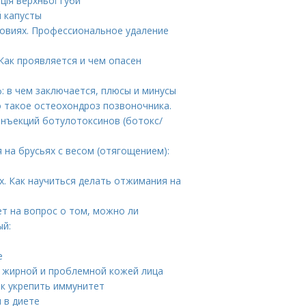
ція верхньої губи
й капусты
ловиях. Профессиональное удаление
Как проявляется и чем опасен
: в чем заключается, плюсы и минусы
о такое остеохондроз позвоночника.
инъекций ботулотоксинов (ботокс/
на брусьях с весом (отягощением):
. Как научиться делать отжимания на
ет на вопрос о том, можно ли
ый:
е
а жирной и проблемной кожей лица
к укрепить иммунитет
 в диете