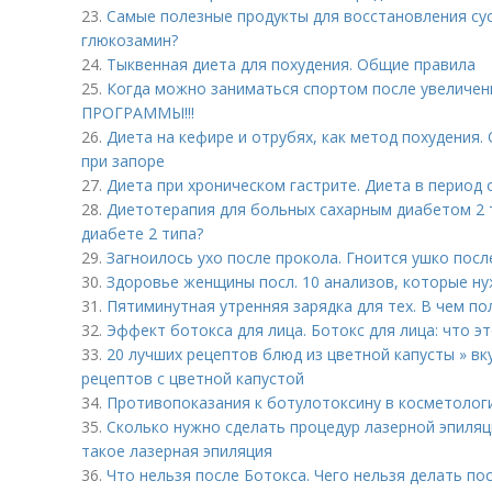
23.
Самые полезные продукты для восстановления сус
глюкозамин?
24.
Тыквенная диета для похудения. Общие правила
25.
Когда можно заниматься спортом после увеличе
ПРОГРАММЫ!!!
26.
Диета на кефире и отрубях, как метод похудения
при запоре
27.
Диета при хроническом гастрите. Диета в период
28.
Диетотерапия для больных сахарным диабетом 2 т
диабете 2 типа?
29.
Загноилось ухо после прокола. Гноится ушко посл
30.
Здоровье женщины посл. 10 анализов, которые ну
31.
Пятиминутная утренняя зарядка для тех. В чем п
32.
Эффект ботокса для лица. Ботокс для лица: что э
33.
20 лучших рецептов блюд из цветной капусты » вку
рецептов с цветной капустой
34.
Противопоказания к ботулотоксину в косметолог
35.
Сколько нужно сделать процедур лазерной эпиляц
такое лазерная эпиляция
36.
Что нельзя после Ботокса. Чего нельзя делать по