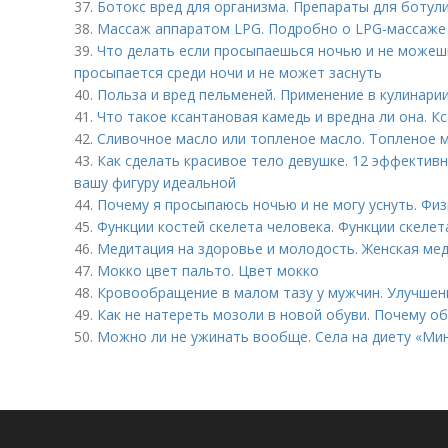
37.
Ботокс вред для организма. Препараты для ботул
38.
Массаж аппаратом LPG. Подробно о LPG-массаже
39.
Что делать если просыпаешься ночью и не можешь
просыпается среди ночи и не может заснуть
40.
Польза и вред пельменей. Применение в кулинари
41.
Что такое ксантановая камедь и вредна ли она. К
42.
Сливочное масло или топленое масло. Топленое ма
43.
Как сделать красивое тело девушке. 12 эффектив
вашу фигуру идеальной
44.
Почему я просыпаюсь ночью и не могу уснуть. Фи
45.
Функции костей скелета человека. Функции скелет
46.
Медитация на здоровье и молодость. Женская ме
47.
Мокко цвет пальто. Цвет мокко
48.
Кровообращение в малом тазу у мужчин. Улучшен
49.
Как не натереть мозоли в новой обуви. Почему о
50.
Можно ли не ужинать вообще. Села на диету «Ми