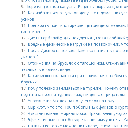
8.
Як позбутися від гармата над верхньою губою. Епіля
9.
Пюре из цветной капусты. Рецепты пюре из цветно
10.
Как избавиться от усиков девушке в домашних ус
усиков
11.
Препараты при гипотиреозе щитовидной железы. 
гипотиреоз?
12.
Диета Гербалайф для похудения. Диета Гербалайф
13.
Вредные физические нагрузки на позвоночник. Чт
14.
После Диспорта нельзя. Памятка пациенту после 
диспорт)
15.
Отжимания на брусьях с отягощением. Отжимания 
техника, методика, видео
16.
Какие мышцы качаются при отжиманиях на брусьях
брусьях
17.
Кому полезно заниматься на турнике. Почему отв
подтягиваться на турнике каждый день, отрицательн
18.
Упражнение Уголок на полу. Уголок на полу
19.
Сыр курт, что это. 100 любопытных фактов о курт
20.
Чувствительная жирная кожа. Правильный уход з
21.
Эффективные способы укрепления иммунитета. Ка
22.
Напитки которые можно пить перед сном. Напитки