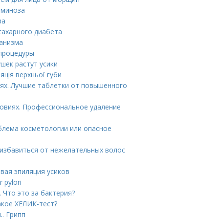
аминоза
ва
сахарного диабета
ганизма
 процедуры
ушек растут усики
яція верхньої губи
иях. Лучшие таблетки от повышенного
ловиях. Профессиональное удаление
облема косметологии или опасное
 избавиться от нежелательных волос
овая эпиляция усиков
 pylori
. Что это за бактерия?
акое ХЕЛИК-тест?
.. Грипп