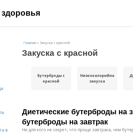
 здоровья
Главная
»
Закуска с красной
Закуска с красной
Бутерброды с
Низкокалорийная
Д
красной
закуска
а.
Диетические бутерброды на з
ла
бутерброды на завтрак
Ни для кого не секрет, что проще завтрака, чем буте
га в