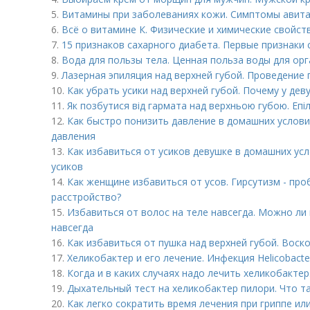
5.
Витамины при заболеваниях кожи. Симптомы авит
6.
Всё о витамине К. Физические и химические свойст
7.
15 признаков сахарного диабета. Первые признаки 
8.
Вода для пользы тела. Ценная польза воды для ор
9.
Лазерная эпиляция над верхней губой. Проведение
10.
Как убрать усики над верхней губой. Почему у дев
11.
Як позбутися від гармата над верхньою губою. Епіл
12.
Как быстро понизить давление в домашних услов
давления
13.
Как избавиться от усиков девушке в домашних ус
усиков
14.
Как женщине избавиться от усов. Гирсутизм - пр
расстройство?
15.
Избавиться от волос на теле навсегда. Можно ли
навсегда
16.
Как избавиться от пушка над верхней губой. Воск
17.
Хеликобактер и его лечение. Инфекция Helicobacter
18.
Когда и в каких случаях надо лечить хеликобактер
19.
Дыхательный тест на хеликобактер пилори. Что т
20.
Как легко сократить время лечения при гриппе или