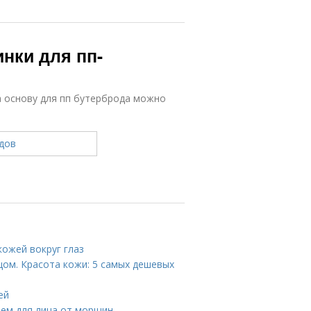
нки для пп-
а основу для пп бутерброда можно
кожей вокруг глаз
цом. Красота кожи: 5 самых дешевых
ей
ем для лица от морщин