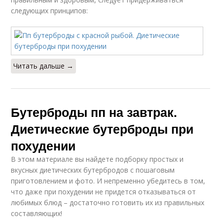
следующих принципов:
Вкусный бутерброд
Бутерброд с семгой
Читать дальше →
Бутерброд с красной
Бутерброды в дорогу
Бутерброды пп на завтрак.
Бутерброд с куриной
Бутерброд с котлетой
Диетические бутерброды при
грудкой
похудении
В этом материале вы найдете подборку простых и
Бутерброд с
вкусных диетических бутербродов с пошаговым
печеночным
Бутерброды с мясом
приготовлением и фото. И непременно убедитесь в том,
паштетом
что даже при похудении не придется отказываться от
любимых блюд – достаточно готовить их из правильных
составляющих!