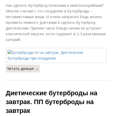
Бутерброды для
Бутерброд с тунцом
Как сделать бутерброд полезным и низкокалорийным?
похудения
Многие считают, что похудение и бутерброды –
несовместимые вещи. И очень напрасно! Ведь можно
проявить немного фантазии и сделать бутерброд
диетическим. Причем такое блюдо ничем не уступает
Бутерброды без хлеба
Бутерброды с тунцом
классической закуске, хотя содержит в 2-3 раза меньше
калорий.
Читать дальше →
Диетические бутерброды на
завтрак. ПП бутерброды на
завтрак