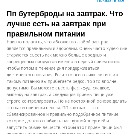
Показать все
Пп бутерброды на завтрак. Что
Полезные бутерброды
Типичный бутерброд
лучше есть на завтрак при
правильном питании
Наивно полагать, что абсолютно любой завтрак
Бутерброды с
Низкокалорийные
является правильным и здоровым. Очень часто худеющие
авокадо
бутерброды
стараются съесть как можно больше вредных и
запрещенных продуктов именно в первый прием пищи,
чтобы потом в течение дня придерживаться
диетического питания. Если это всего лишь читинг и к
Бутерброды с
Закуска с красной
такому питанию вы прибегаете редко, то это вполне
куриной грудкой
допустимо. Вы можете съесть фаст-фуд, сладкое,
выпечку на завтрак, а следующие приемы пищи уже
строго контролировать. Но на постоянной основе делать
это категорически нельзя. ПП завтрак — это
Бутерброды с
Бутерброды с рыбой
сбалансированное и правильно подобранное питание,
чесночной морковью
которое должно снабдить вас нужной энергией и
запустить обмен веществ. Чтобы этот прием пищи был
правильным и здоровым, следует придерживаться