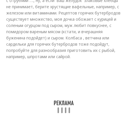
с отрубями …., ну, а если ваш желудок злаковые хлебцы
не принимает, берите хрустящие вафельные, например, с
железом или витаминами. Рецептов горячих бутербродов
существует множество, моя дочка обожает с курицей и
соленым огурцом под сыром, муж любит повкуснее, с
помидором вареным мясом (кстати, и вчерашняя
буженина подойдет) и сыром. Колбаса , ветчина или
сардельки для горячих бутербродов тоже подойдут,
попробуйте для разнообразия приготовить их с рыбой,
например, шпротами или сайрой.