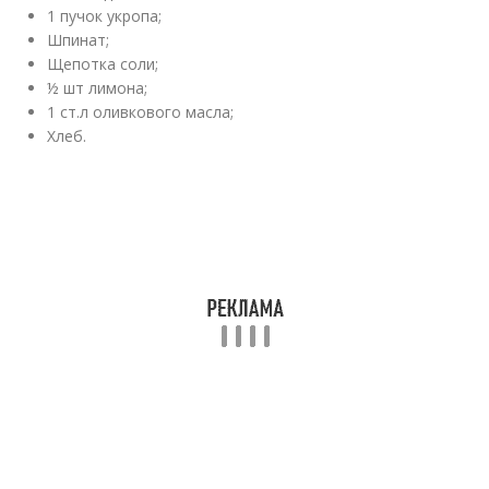
1 пучок укропа;
Шпинат;
Щепотка соли;
½ шт лимона;
1 ст.л оливкового масла;
Хлеб.