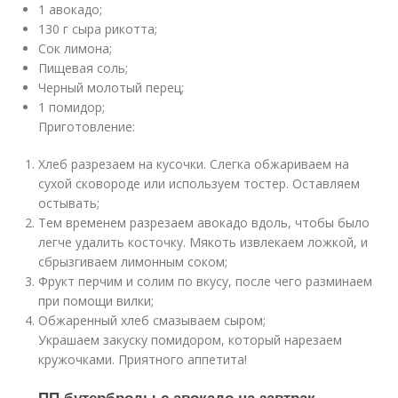
1 авокадо;
130 г сыра рикотта;
Сок лимона;
Пищевая соль;
Черный молотый перец;
1 помидор;
Приготовление:
Хлеб разрезаем на кусочки. Слегка обжариваем на
сухой сковороде или используем тостер. Оставляем
остывать;
Тем временем разрезаем авокадо вдоль, чтобы было
легче удалить косточку. Мякоть извлекаем ложкой, и
сбрызгиваем лимонным соком;
Фрукт перчим и солим по вкусу, после чего разминаем
при помощи вилки;
Обжаренный хлеб смазываем сыром;
Украшаем закуску помидором, который нарезаем
кружочками. Приятного аппетита!
ПП бутерброды с авокадо на завтрак