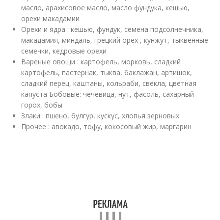
масло, арахисовое масло, масло фундука, кешью,
орехи макадамии
Орехи и ядра : кешью, фундук, семена подсолнечника,
макадамия, миндаль, грецкий орех , кунжут, тыквенные
семечки, кедровые орехи
Вареные овощи : картофель, морковь, сладкий
картофель, пастернак, тыква, баклажан, артишок,
сладкий перец, каштаны, кольраби, свекла, цветная
капуста Бобовые: чечевица, нут, фасоль, сахарный
горох, бобы
Злаки : пшено, булгур, кускус, хлопья зерновых
Прочее : авокадо, тофу, кокосовый жир, маргарин