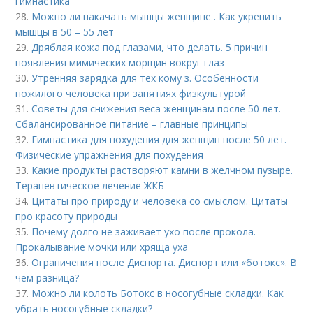
гимнастика
28.
Можно ли накачать мышцы женщине . Как укрепить
мышцы в 50 – 55 лет
29.
Дряблая кожа под глазами, что делать. 5 причин
появления мимических морщин вокруг глаз
30.
Утренняя зарядка для тех кому з. Особенности
пожилого человека при занятиях физкультурой
31.
Советы для снижения веса женщинам после 50 лет.
Сбалансированное питание – главные принципы
32.
Гимнастика для похудения для женщин после 50 лет.
Физические упражнения для похудения
33.
Какие продукты растворяют камни в желчном пузыре.
Терапевтическое лечение ЖКБ
34.
Цитаты про природу и человека со смыслом. Цитаты
про красоту природы
35.
Почему долго не заживает ухо после прокола.
Прокалывание мочки или хряща уха
36.
Ограничения после Диспорта. Диспорт или «ботокс». В
чем разница?
37.
Можно ли колоть Ботокс в носогубные складки. Как
убрать носогубные складки?