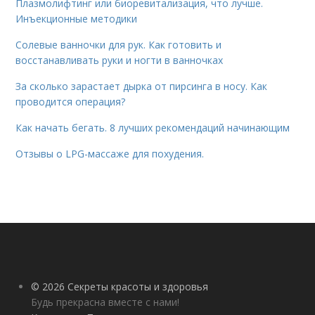
Плазмолифтинг или биоревитализация, что лучше.
Инъекционные методики
Солевые ванночки для рук. Как готовить и
восстанавливать руки и ногти в ванночках
За сколько зарастает дырка от пирсинга в носу. Как
проводится операция?
Как начать бегать. 8 лучших рекомендаций начинающим
Отзывы о LPG-массаже для похудения.
© 2026 Секреты красоты и здоровья
Будь прекрасна вместе с нами!