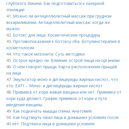
глубокого бикини. Как подготовиться к лазерной
эпиляции
41.
Можно ли антицеллюлитный массаж при грудном
вскармливании. Антицеллюлитный массаж: когда же
можно
42.
Ботокс для лица. Косметические процедуры
43.
Противопоказания к ботоксу лба. Ботулинотерапия в
косметологии
44.
Что такое мезонити. Суть методики
45.
Острое вредно ли. Влияние острой пищи на организм
46.
О чем говорят прыщи. Карта расположения прыщей
на лице
47.
Эмульгатор моно и диглицериды жирных кислот, что
это. Е471 – Моно- и диглицериды жирных кислот
48.
Прививка от кори живая вакцина или нет. Прививка от
кори куда делают. График прививок от кори и пути
введения вакцины
49.
Как подкачать мышцы спины. Анатомия
50.
Как подтянуть овал лица в домашних условиях после
40 лет. Подтяжка лица в домашних условиях