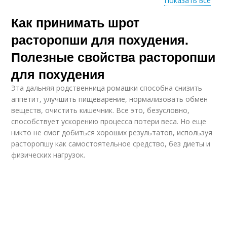
Показать все
Как принимать шрот
Расторопша с
Расторопша для
кефиром
восстановления
расторопши для похудения.
Полезные свойства расторопши
для похудения
Расторопша от
Расторопша от
запора
геморроя
Эта дальняя родственница ромашки способна снизить
аппетит, улучшить пищеварение, нормализовать обмен
веществ, очистить кишечник. Все это, безусловно,
способствует ускорению процесса потери веса. Но еще
Расторопша при
никто не смог добиться хороших результатов, используя
Расторопша от кашля
кашле
расторопшу как самостоятельное средство, без диеты и
физических нагрузок.
Лекарство из
расторопши