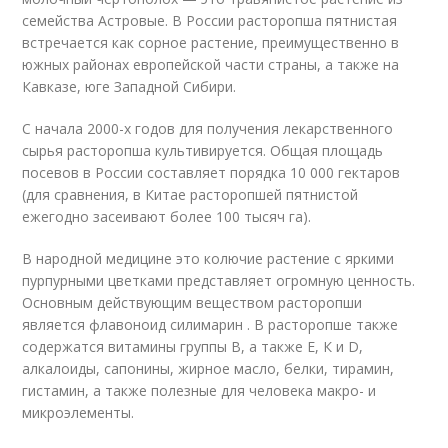
семейства Астровые. В России расторопша пятнистая
встречается как сорное растение, преимущественно в
южных районах европейской части страны, а также на
Кавказе, юге Западной Сибири.
С начала 2000-х годов для получения лекарственного
сырья расторопша культивируется. Общая площадь
посевов в России составляет порядка 10 000 гектаров
(для сравнения, в Китае расторопшей пятнистой
ежегодно засеивают более 100 тысяч га).
В народной медицине это колючие растение с яркими
пурпурными цветками представляет огромную ценность.
Основным действующим веществом расторопши
является флавоноид силимарин . В расторопше также
содержатся витамины группы В, а также Е, К и D,
алкалоиды, сапонины, жирное масло, белки, тирамин,
гистамин, а также полезные для человека макро- и
микроэлементы.