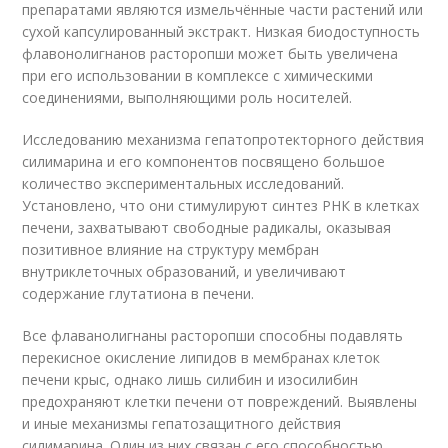
препаратами являются измельчённые части растений или
сухой капсулированный экстракт. Низкая биодоступность
флавонолигнанов расторопши может быть увеличена
при его использовании в комплексе с химическими
соединениями, выполняющими роль носителей.
Исследованию механизма гепатопротекторного действия
силимарина и его компонентов посвящено большое
количество экспериментальных исследований.
Установлено, что они стимулируют синтез РНК в клетках
печени, захватывают свободные радикалы, оказывая
позитивное влияние на структуру мембран
внутриклеточных образований, и увеличивают
содержание глутатиона в печени.
Все флаванолигнаны расторопши способны подавлять
перекисное окисление липидов в мембранах клеток
печени крыс, однако лишь силибин и изосилибин
предохраняют клетки печени от повреждений. Выявлены
и иные механизмы гепатозащитного действия
силимарина. Один из них связан с его способностью