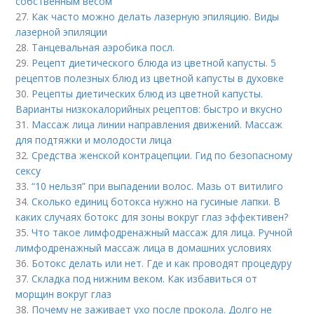
собственным весом
27.
Как часто можно делать лазерную эпиляцию. Виды
лазерной эпиляции
28.
Танцевальная аэробика посл.
29.
Рецепт диетического блюда из цветной капусты. 5
рецептов полезных блюд из цветной капусты в духовке
30.
Рецепты диетических блюд из цветной капусты.
Варианты низкокалорийных рецептов: быстро и вкусно
31.
Массаж лица линии направления движений. Массаж
для подтяжки и молодости лица
32.
Средства женской контрацепции. Гид по безопасному
сексу
33.
“10 нельзя” при выпадении волос. Мазь от витилиго
34.
Сколько единиц ботокса нужно на гусиные лапки. В
каких случаях ботокс для зоны вокруг глаз эффективен?
35.
Что такое лимфодренажный массаж для лица. Ручной
лимфодренажный массаж лица в домашних условиях
36.
Ботокс делать или нет. Где и как проводят процедуру
37.
Складка под нижним веком. Как избавиться от
морщин вокруг глаз
38.
Почему не заживает ухо после прокола. Долго не