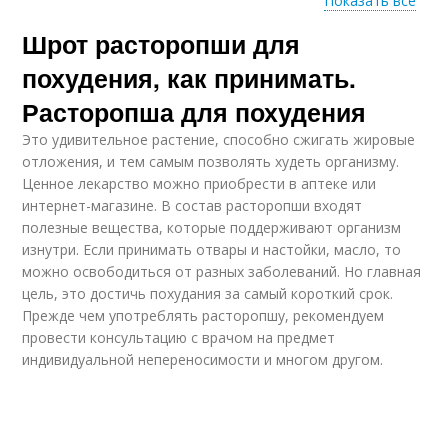
Показать все
Шрот расторопши для
Расторопша от
Расторопша от
запора
геморроя
похудения, как принимать.
Расторопша для похудения
Это удивительное растение, способно сжигать жировые
Расторопша при
Расторопша от кашля
отложения, и тем самым позволять худеть организму.
кашле
Ценное лекарство можно приобрести в аптеке или
интернет-магазине. В состав расторопши входят
полезные вещества, которые поддерживают организм
изнутри. Если принимать отвары и настойки, масло, то
Лекарство из
можно освободиться от разных заболеваний. Но главная
расторопши
цель, это достичь похудания за самый короткий срок.
Прежде чем употреблять расторопшу, рекомендуем
провести консультацию с врачом на предмет
индивидуальной непереносимости и многом другом.