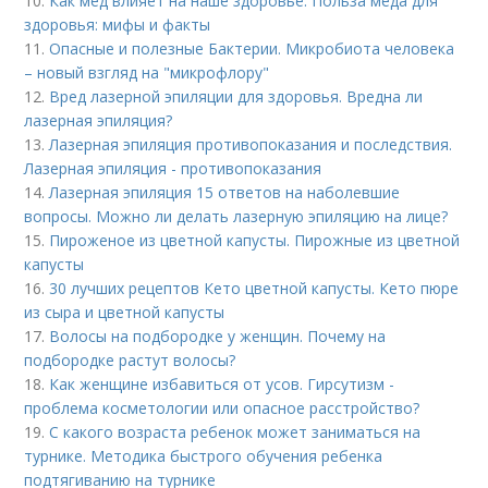
10.
Как мед влияет на наше здоровье. Польза меда для
здоровья: мифы и факты
11.
Опасные и полезные Бактерии. Микробиота человека
– новый взгляд на "микрофлору"
12.
Вред лазерной эпиляции для здоровья. Вредна ли
лазерная эпиляция?
13.
Лазерная эпиляция противопоказания и последствия.
Лазерная эпиляция - противопоказания
14.
Лазерная эпиляция 15 ответов на наболевшие
вопросы. Можно ли делать лазерную эпиляцию на лице?
15.
Пироженое из цветной капусты. Пирожные из цветной
капусты
16.
30 лучших рецептов Кето цветной капусты. Кето пюре
из сыра и цветной капусты
17.
Волосы на подбородке у женщин. Почему на
подбородке растут волосы?
18.
Как женщине избавиться от усов. Гирсутизм -
проблема косметологии или опасное расстройство?
19.
С какого возраста ребенок может заниматься на
турнике. Методика быстрого обучения ребенка
подтягиванию на турнике