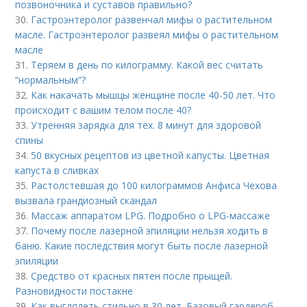
позвоночника и суставов правильно?
30.
Гастроэнтеролог развенчал мифы о растительном
масле. Гастроэнтеролог развеял мифы о растительном
масле
31.
Теряем в день по килограмму. Какой вес считать
“нормальным”?
32.
Как накачать мышцы женщине после 40-50 лет. Что
происходит с вашим телом после 40?
33.
Утренняя зарядка для тех. 8 минут для здоровой
спины
34.
50 вкусных рецептов из цветной капусты. Цветная
капуста в сливках
35.
Растолстевшая до 100 килограммов Анфиса Чехова
вызвала грандиозный скандал
36.
Массаж аппаратом LPG. Подробно о LPG-массаже
37.
Почему после лазерной эпиляции нельзя ходить в
баню. Какие последствия могут быть после лазерной
эпиляции
38.
Средство от красных пятен после прыщей.
Разновидности постакне
39.
Как выглядеть стильно в 30 лет. Базовый гардероб