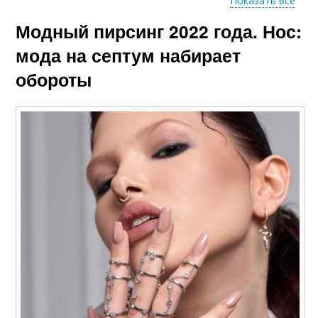
Показать все
Модный пирсинг 2022 года. Нос:
Женственный
Популярные пирсинги
пирсинг
мода на септум набирает
обороты
Новый пирсинг
Пирсинг в ухе
Гид по модному
пирсингу