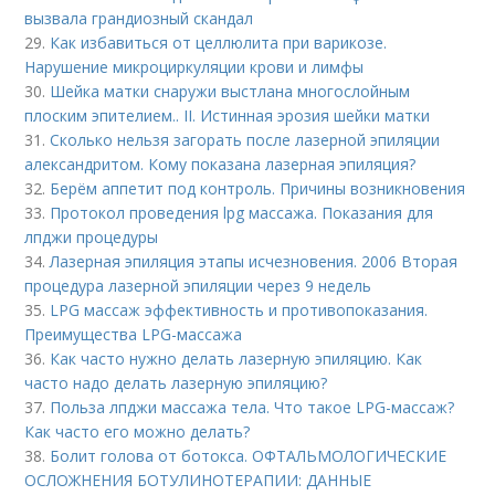
вызвала грандиозный скандал
29.
Как избавиться от целлюлита при варикозе.
Нарушение микроциркуляции крови и лимфы
30.
Шейка матки снаружи выстлана многослойным
плоским эпителием.. II. Истинная эрозия шейки матки
31.
Сколько нельзя загорать после лазерной эпиляции
александритом. Кому показана лазерная эпиляция?
32.
Берём аппетит под контроль. Причины возникновения
33.
Протокол проведения lpg массажа. Показания для
лпджи процедуры
34.
Лазерная эпиляция этапы исчезновения. 2006 Вторая
процедура лазерной эпиляции через 9 недель
35.
LPG массаж эффективность и противопоказания.
Преимущества LPG-массажа
36.
Как часто нужно делать лазерную эпиляцию. Как
часто надо делать лазерную эпиляцию?
37.
Польза лпджи массажа тела. Что такое LPG-массаж?
Как часто его можно делать?
38.
Болит голова от ботокса. ОФТАЛЬМОЛОГИЧЕСКИЕ
ОСЛОЖНЕНИЯ БОТУЛИНОТЕРАПИИ: ДАННЫЕ