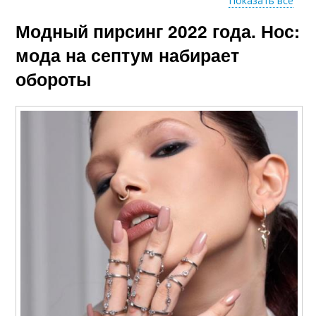
Показать все
Модный пирсинг 2022 года. Нос:
Популярный пирсинг
Популярные пирсинги
мода на септум набирает
обороты
Женственный
Пирсинг в ухе
пирсинг
Гид по модному
пирсингу