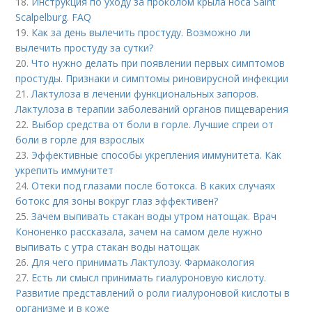
18.
Инструкция по уходу за проколом крыла носа Saint
Scalpelburg. FAQ
19.
Как за день вылечить простуду. Возможно ли
вылечить простуду за сутки?
20.
Что нужно делать при появлении первых симптомов
простуды. Признаки и симптомы риновирусной инфекции
21.
Лактулоза в лечении функциональных запоров.
Лактулоза в терапии заболеваний органов пищеварения
22.
Выбор средства от боли в горле. Лучшие спреи от
боли в горле для взрослых
23.
Эффективные способы укрепления иммунитета. Как
укрепить иммунитет
24.
Отеки под глазами после ботокса. В каких случаях
ботокс для зоны вокруг глаз эффективен?
25.
Зачем выпивать стакан воды утром натощак. Врач
Кононенко рассказала, зачем на самом деле нужно
выпивать с утра стакан воды натощак
26.
Для чего принимать Лактулозу. Фармакология
27.
Есть ли смысл принимать гиалуроновую кислоту.
Развитие представлений о роли гиалуроновой кислоты в
организме и в коже