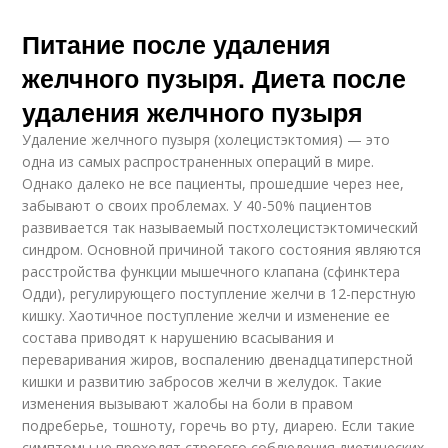
Питание после удаления
желчного пузыря. Диета после
удаления желчного пузыря
Удаление желчного пузыря (холецистэктомия) — это
одна из самых распространенных операций в мире.
Однако далеко не все пациенты, прошедшие через нее,
забывают о своих проблемах. У 40-50% пациентов
развивается так называемый постхолецистэктомический
синдром. Основной причиной такого состояния являются
расстройства функции мышечного клапана (сфинктера
Одди), регулирующего поступление желчи в 12-перстную
кишку. Хаотичное поступление желчи и изменение ее
состава приводят к нарушению всасывания и
переваривания жиров, воспалению двенадцатиперстной
кишки и развитию забросов желчи в желудок. Такие
изменения вызывают жалобы на боли в правом
подреберье, тошноту, горечь во рту, диарею. Если такие
симптомы не проходят строгого соблюдения диетических