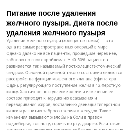
Питание после удаления
желчного пузыря. Диета после
удаления желчного пузыря
Удаление желчного пузыря (холецистэктомия) — это
одна из самых распространенных операций в мире.
Однако далеко не все пациенты, прошедшие через нее,
забывают о своих проблемах. У 40-50% пациентов
развивается так называемый постхолецистэктомический
синдром. Основной причиной такого состояния являются
расстройства функции мышечного клапана (сфинктера
Одди), регулирующего поступление желчи в 12-перстную
кишку. Хаотичное поступление желчи и изменение ее
состава приводят к нарушению всасывания и
переваривания жиров, воспалению двенадцатиперстной
кишки и развитию забросов желчи в желудок. Такие
изменения вызывают жалобы на боли в правом
подреберье, тошноту, горечь во рту, диарею. Если такие
симптомы не проходят строгого соблюдения диетических