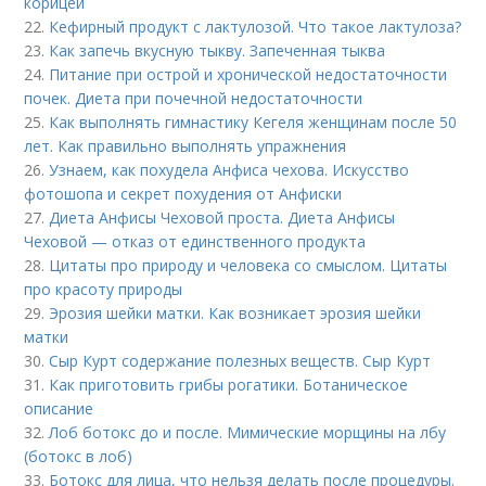
корицей
22.
Кефирный продукт с лактулозой. Что такое лактулоза?
23.
Как запечь вкусную тыкву. Запеченная тыква
24.
Питание при острой и хронической недостаточности
почек. Диета при почечной недостаточности
25.
Как выполнять гимнастику Кегеля женщинам после 50
лет. Как правильно выполнять упражнения
26.
Узнаем, как похудела Анфиса чехова. Искусство
фотошопа и секрет похудения от Анфиски
27.
Диета Анфисы Чеховой проста. Диета Анфисы
Чеховой — отказ от единственного продукта
28.
Цитаты про природу и человека со смыслом. Цитаты
про красоту природы
29.
Эрозия шейки матки. Как возникает эрозия шейки
матки
30.
Сыр Курт содержание полезных веществ. Сыр Курт
31.
Как приготовить грибы рогатики. Ботаническое
описание
32.
Лоб ботокс до и после. Мимические морщины на лбу
(ботокс в лоб)
33.
Ботокс для лица, что нельзя делать после процедуры.