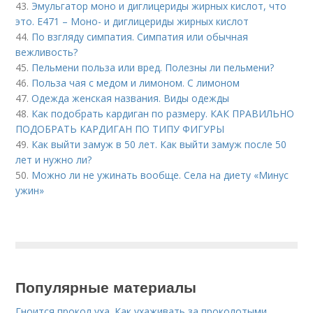
43.
Эмульгатор моно и диглицериды жирных кислот, что
это. Е471 – Моно- и диглицериды жирных кислот
44.
По взгляду симпатия. Симпатия или обычная
вежливость?
45.
Пельмени польза или вред. Полезны ли пельмени?
46.
Польза чая с медом и лимоном. С лимоном
47.
Одежда женская названия. Виды одежды
48.
Как подобрать кардиган по размеру. КАК ПРАВИЛЬНО
ПОДОБРАТЬ КАРДИГАН ПО ТИПУ ФИГУРЫ
49.
Как выйти замуж в 50 лет. Как выйти замуж после 50
лет и нужно ли?
50.
Можно ли не ужинать вообще. Села на диету «Минус
ужин»
Популярные материалы
Гноится прокол уха. Как ухаживать за проколотыми