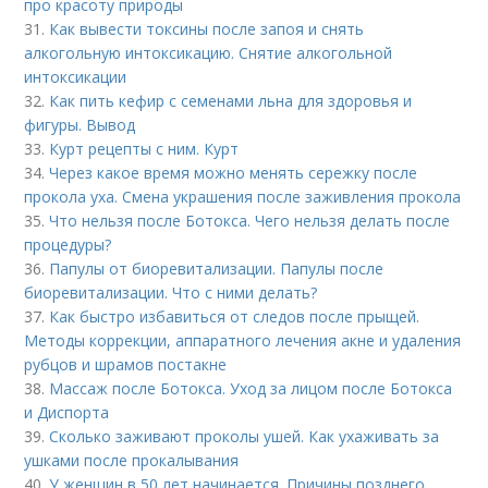
про красоту природы
31.
Как вывести токсины после запоя и снять
алкогольную интоксикацию. Снятие алкогольной
интоксикации
32.
Как пить кефир с семенами льна для здоровья и
фигуры. Вывод
33.
Курт рецепты с ним. Курт
34.
Через какое время можно менять сережку после
прокола уха. Смена украшения после заживления прокола
35.
Что нельзя после Ботокса. Чего нельзя делать после
процедуры?
36.
Папулы от биоревитализации. Папулы после
биоревитализации. Что с ними делать?
37.
Как быстро избавиться от следов после прыщей.
Методы коррекции, аппаратного лечения акне и удаления
рубцов и шрамов постакне
38.
Массаж после Ботокса. Уход за лицом после Ботокса
и Диспорта
39.
Сколько заживают проколы ушей. Как ухаживать за
ушками после прокалывания
40.
У женщин в 50 лет начинается. Причины позднего