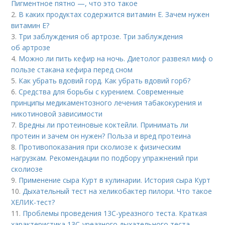
Пигментное пятно —, что это такое
2.
В каких продуктах содержится витамин Е. Зачем нужен
витамин Е?
3.
Три заблуждения об артрозе. Три заблуждения
об артрозе
4.
Можно ли пить кефир на ночь. Диетолог развеял миф о
пользе стакана кефира перед сном
5.
Как убрать вдовий горд. Как убрать вдовий горб?
6.
Средства для борьбы с курением. Современные
принципы медикаментозного лечения табакокурения и
никотиновой зависимости
7.
Вредны ли протеиновые коктейли. Принимать ли
протеин и зачем он нужен? Польза и вред протеина
8.
Противопоказания при сколиозе к физическим
нагрузкам. Рекомендации по подбору упражнений при
сколиозе
9.
Применение сыра Курт в кулинарии. История сыра Курт
10.
Дыхательный тест на хеликобактер пилори. Что такое
ХЕЛИК-тест?
11.
Проблемы проведения 13С-уреазного теста. Краткая
характеристика 13С-уреазного дыхательного теста