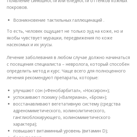
Появление синюшности или бледности оттенков кожных
покровов.
Возникновение тактильных галлюцинаций .
То есть, человек ощущает не только зуд на коже, но и
якобы чувствует мурашки, передвижения по коже
насекомых и их укусы.
Лечение заболевания в любом случае должно начинаться
с посещения специалиста – невролога, который способен
определить метод и курс. Чаще всего для полноценного
лечения рекомендуют препараты, которые:
улучшают сон («Фенобарбитал», «Ноксирон»);
успокаивают психику («Валериана», «Бром»);
восстанавливают вегетативную систему (средства
адреномиметического, холинолитического,
ганглиоблокирующего, холиномиметического
характера);
повышают витаминный уровень (витамин D);