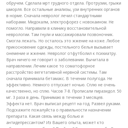
обручем. Сделала мрт грудного отдела. Протрузии, грыжи
шморля. Все остальные анализы, узи внутренних органов
в норме. Сначала невролог лечил стандартными
наборами. Мидокалм, электрофорез с новокаином. Не
помогло. Направили в клинику восстановительной
неврологии. Там гнули и массажировали позвоночник.
Смогла лежать. Но осталось это жжение на коже. Любое
прикосновение одежды, постельного белья вызывает
онемение и жжение. Невролог отфутболил к психиатру.
Врач ничего не говорит о заболевании. Вычитала в
направлении. Лечим какое то соматофорное
расстройство вегетативной нервной системы. Там
сначала принимала бетамакс. В течении полугода. Не
эффективно. Немного отпускает ночью. Сплю не очень
качественно, но сплю. Часов 7-8. Прописали пиразидол. 50
мг. 3 раза в день. Принимаю в течении 3 месяцев.
Эффекта нет. Врач выписал рецепт на год. Развел руками.
Подскажите пожалуйста о правильности назначении
препарата. Какая связь между болью и
антидепрессантом? Из Вашего опыта, может кто