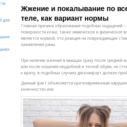
Жжение в
Жжения в
Ди
сти
Жжение и покалывание по вс
организме
конечностях
теле, как вариант нормы
й для
Главная причина образования подобных ощущений –
Тело под кожей
Жжение по коже
поверхности кожи, также химическое и физическое в
ашних
является нормой, это реакция на повреждающие сти
заживления раны.
ашних
При наличии жжения в мышцах сразу после средней и
или после ношения неудобной и тесной обуви, не ст
к врачу, в подобных случаях дискомфорт должен прой
Данный факт объясняется кратковременным нарушен
конечностях или