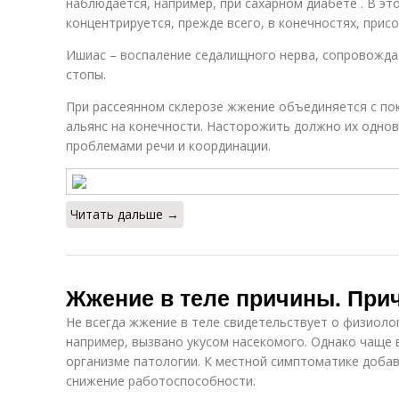
наблюдается, например, при сахарном диабете . В э
концентрируется, прежде всего, в конечностях, прис
Ишиас – воспаление седалищного нерва, сопровождае
стопы.
При рассеянном склерозе жжение объединяется с по
альянс на конечности. Насторожить должно их одно
проблемами речи и координации.
Читать дальше →
Жжение в теле причины. При
Не всегда жжение в теле свидетельствует о физиоло
например, вызвано укусом насекомого. Однако чаще в
организме патологии. К местной симптоматике доба
снижение работоспособности.