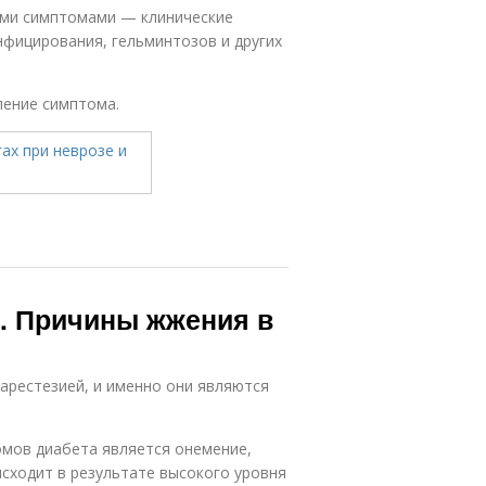
ими симптомами — клинические
нфицирования, гельминтозов и других
ление симптома.
. Причины жжения в
парестезией, и именно они являются
омов диабета является онемение,
исходит в результате высокого уровня