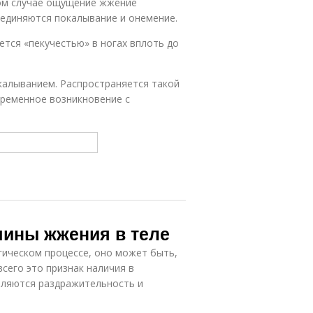
том случае ощущение жжение
оединяются покалывание и онемение.
тся «пекучестью» в ногах вплоть до
калыванием. Распространяется такой
временное возникновение с
чины жжения в теле
гическом процессе, оно может быть,
сего это признак наличия в
вляются раздражительность и