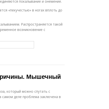
оединяются покалывание и онемение.
тся «пекучестью» в ногах вплоть до
калыванием. Распространяется такой
временное возникновение с
 причины. Мышечный
за, который можно спутать с
на самом деле проблема заключена в