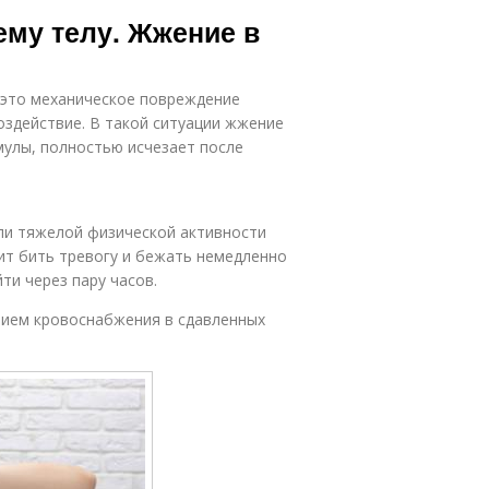
агностик при
Жжение в груди
ему телу. Жжение в
жжении
 это механическое повреждение
оздействие. В такой ситуации жжение
мулы, полностью исчезает после
ли тяжелой физической активности
оит бить тревогу и бежать немедленно
ти через пару часов.
ием кровоснабжения в сдавленных