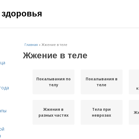
 здоровья
Главная
»
Жжение в теле
Жжение в теле
ица
Покалывания по
Покалывания в
телу
теле
года
к
Жжения в
Тела при
апы
Жж
разных частях
неврозах
ой
я