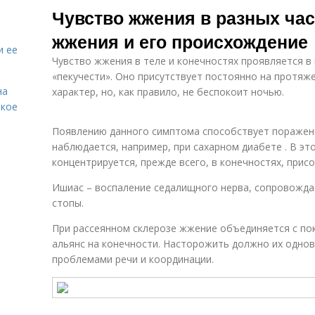
Чувство жжения в разных час
жжения и его происхождение
и ее
Чувство жжения в теле и конечностях проявляется в
«пекучести». Оно присутствует постоянно на протяж
на
характер, но, как правило, не беспокоит ночью.
акое
Появлению данного симптома способствует поражени
наблюдается, например, при сахарном диабете . В э
концентрируется, прежде всего, в конечностях, прис
Ишиас – воспаление седалищного нерва, сопровождае
стопы.
При рассеянном склерозе жжение объединяется с по
альянс на конечности. Насторожить должно их одно
проблемами речи и координации.