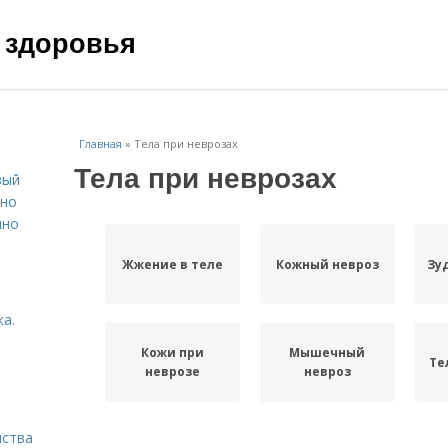
 здоровья
Главная
»
Тела при неврозах
Тела при неврозах
вый
ьно
пно
Жжение в теле
Кожный невроз
Зу
а.
Кожи при
Мышечный
Те
неврозе
невроз
нства