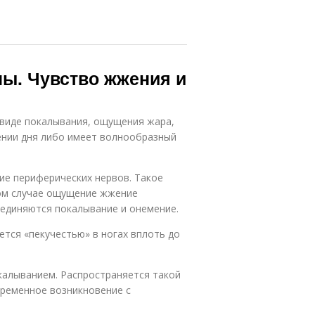
ны. Чувство жжения и
 виде покалывания, ощущения жара,
ении дня либо имеет волнообразный
е периферических нервов. Такое
том случае ощущение жжение
оединяются покалывание и онемение.
тся «пекучестью» в ногах вплоть до
калыванием. Распространяется такой
временное возникновение с