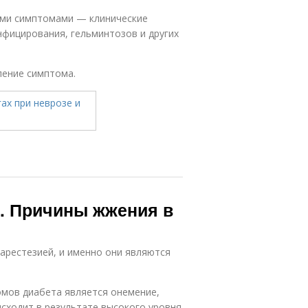
ими симптомами — клинические
нфицирования, гельминтозов и других
ление симптома.
. Причины жжения в
парестезией, и именно они являются
омов диабета является онемение,
исходит в результате высокого уровня