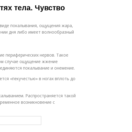
тях тела. Чувство
 виде покалывания, ощущения жара,
ении дня либо имеет волнообразный
е периферических нервов. Такое
том случае ощущение жжение
оединяются покалывание и онемение.
тся «пекучестью» в ногах вплоть до
калыванием. Распространяется такой
временное возникновение с