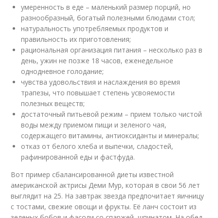
умеренность в еде – маленький размер порций, но
разнообразный, богатый полезными блюдами стол;
натуральность употребляемых продуктов и
правильность их приготовления;
рациональная организация питания – несколько раз в
день, ужин не позже 18 часов, еженедельное
однодневное голодание;
чувства удовольствия и наслаждения во время
трапезы, что повышает степень усвояемости
полезных веществ;
достаточный питьевой режим – прием только чистой
воды между приемом пищи и зеленого чая,
содержащего витамины, антиоксиданты и минералы;
отказ от белого хлеба и выпечки, сладостей,
рафинированной еды и фастфуда.
Вот пример сбалансированной диеты известной
американской актрисы Деми Мур, которая в свои 56 лет
выглядит на 25. На завтрак звезда предпочитает яичницу
с тостами, свежие овощи и фрукты. Её ланч состоит из
зеленых бобов и фасоли со спаржей, шпинатом. На обед